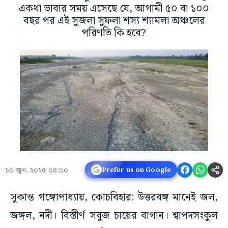
একথা ভাবার সময় এসেছে যে, আগামী ৫০ বা ১০০
বছর পর এই সুজলা সুফলা শস্য শ্যামলা অঞ্চলের
পরিণতি কি হবে?
১০ জুন, ২০২৫ ০৪:০০
Prefer us on Google
সুকান্ত গঙ্গোপাধ্যায়, কোচবিহার: উত্তরবঙ্গ মানেই জল,
জঙ্গল, নদী। বিস্তীর্ণ সবুজ চায়ের বাগান। শ্বাপদসংকুল