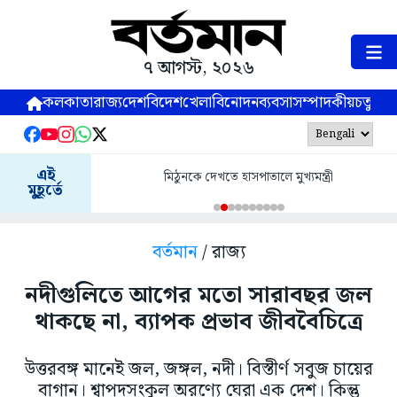
৭ আগস্ট, ২০২৬
কলকাতা
রাজ্য
দেশ
বিদেশ
খেলা
বিনোদন
ব্যবসা
সম্পাদকীয়
চতুষ্পর্ণ
এই
মিঠুনকে দেখতে হাসপাতালে মুখ্যমন্ত্রী
মুহূর্তে
বর্তমান
/ রাজ্য
নদীগুলিতে আগের মতো সারাবছর জল
থাকছে না, ব্যাপক প্রভাব জীববৈচিত্রে
উত্তরবঙ্গ মানেই জল, জঙ্গল, নদী। বিস্তীর্ণ সবুজ চায়ের
বাগান। শ্বাপদসংকুল অরণ্যে ঘেরা এক দেশ। কিন্তু