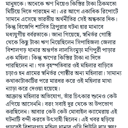
মানুষকে। অনেকে ঋণ নিয়েও কিস্তির টাকা ঠিকমতো
মিটিয়ে দিতে পারছেন না। এর আগে একাধিক রিপোর্টে
সামনে এসেছে ভারতীয় অর্থনীতির সেই অন্ধকার দিক।
কিন্তু বিজেপি শাসিত ত্রিপুরার ঘটনা হার মানাবে
মধ্যযুগীয় বর্বরতাকে। জানা গিয়েছে, স্বনির্ভর গোষ্ঠি
থেকে কিছু টাকা ঋণ নিয়েছিলেন সিপাহিজলা জেলার
বিশালগড় থানার অন্তর্গত লালসিংমুড়া মণিপুরী পাড়ার
এক মহিলা। কিন্তু ঋণের কিস্তির টাকা না দিতে
পারছিলেন না। গত বৃহস্পতিবার ওই মহিলার বাড়িতে
চড়াও হন গ্রামের স্বনির্ভর গোষ্ঠীর অন্য মহিলারা। সামান্য
কথাকাটাকাটির পরে মারধর করে ওই মহিলার মাথা
ন্যাড়া করে দেওয়া হয়েছে।
আক্রান্ত মহিলার অভিযোগ, তাঁর চিৎকার শুনেও কেউ
এগিয়ে আসেননি। বরং সবাই দূর থেকে তা উপভোগ
করছিলেন। আবার কেউ কেউ মোবাইল ক্যামেরায় এই
ঘটনাটি বন্দী করতে উৎসাহী ছিলেন। এই খবর ছড়িয়ে
পড়তেই বিশালগড় মহিলা থানার ওসি শিউলি দাস স্বয়ং