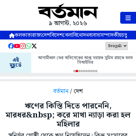
৯ আগস্ট, ২০২৬
কলকাতা
রাজ্য
দেশ
বিদেশ
খেলা
বিনোদন
ব্যবসা
সম্পাদকীয়
চতুষ্পর্ণ
আগামীকাল ফের অভিষেকের আপ্ত সহায়ক সুমিত রায়কে তলব
এই
সিআইডির
মুহূর্তে
বর্তমান
/ দেশ
ঋণের কিস্তি দিতে পারনেনি,
মারধর&nbsp; করে মাথা ন্যাড়া করা হল
মহিলার
স্বনির্ভর গোষ্ঠী থেকে ঋণ নিয়েছিলেন। কিন্তু সংসারের