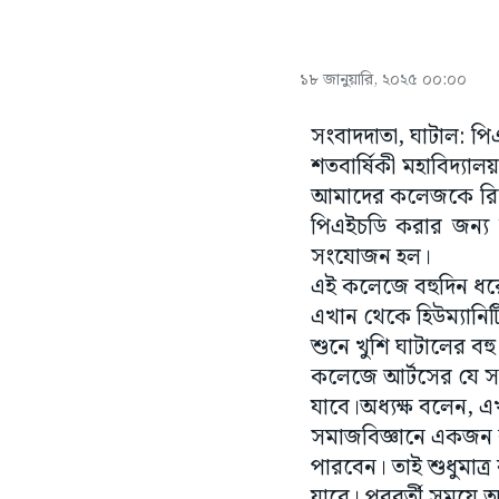
১৮ জানুয়ারি, ২০২৫ ০০:০০
সংবাদদাতা, ঘাটাল: পি
শতবার্ষিকী মহাবিদ্যা
আমাদের কলেজকে রিসার
পিএইচডি করার জন্য 
সংযোজন হল।
এই কলেজে বহুদিন ধরেই 
এখান থেকে হিউম্যানিট
শুনে খুশি ঘাটালের ব
কলেজে আর্টসের যে সম
যাবে।অধ্যক্ষ বলেন, এখন
সমাজবিজ্ঞানে একজন কর
পারবেন। তাই শুধুমাত্র 
যাবে। পরবর্তী সময়ে অ