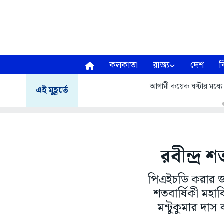
কলকাতা
রাজ্য
দেশ
ব
আগামী কয়েক ঘণ্টার মধ্যে পূ
এই মুহূর্তে
রবীন্দ্র
পিএইচডি করার জন
শতবার্ষিকী মহা
মন্টুকুমার দা