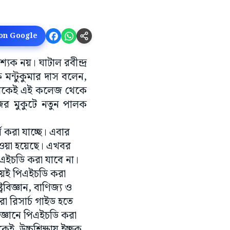
 on Google
যক নয়। ঘাটাল রবীন্দ্র
 মন্টুকুমার দাস বলেন,
ষ থেকেই এই কলেজ থেকে
ের মুকুটে নতুন পালক
স করা যাচ্ছে। এবার
দেওয়া হয়েছে। এখবর
এইচডি করা যাবে না।
য়েই পিএইচডি করা
রবিজ্ঞান, বাণিজ্য ও
 রিসার্চ গাইড হতে
বিজ্ঞানে পিএইচডি করা
ই উচ্চশিক্ষায় ইচ্ছুক