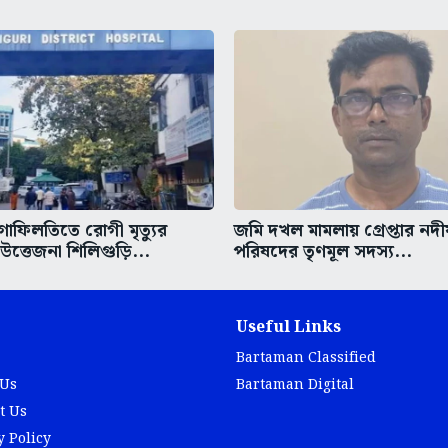
গাফিলতিতে রোগী মৃত্যুর
জমি দখল মামলায় গ্রেপ্তার নদ
ত্তেজনা শিলিগুড়ি...
পরিষদের তৃণমূল সদস্য...
Useful Links
Bartaman Classified
 Us
Bartaman Digital
t Us
y Policy