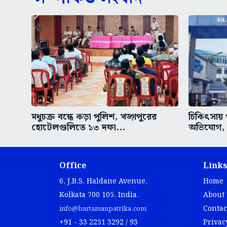
মধুচক্র বন্ধে কড়া পুলিশ, খড়্গপুরের
চিকিৎসায় 
হোটেলগুলিতে ১৩ দফা...
অভিযোগ, উ
Office
Links
6, J.B.S. Haldane Avenue,
Home
Kolkata 700 105, India.
About
Contac
info@bartamanpatrika.com
+91 - 33 2251 3292 / 93
Privac