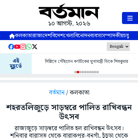
১০ আগস্ট, ২০২৬
কলকাতা
রাজ্য
দেশ
বিদেশ
খেলা
বিনোদন
ব্যবসা
সম্পাদকীয়
চতুষ্পর্ণ
এই
দিল্লিতে পৌঁছলেন কর্ণাটকের মুখ্যমন্ত্রী ডিকে শিবকুমার
মুহূর্তে
বর্তমান
/ কলকাতা
শহরতলিজুড়ে সাড়ম্বরে পালিত রাখিবন্ধন
উৎসব
রাজ্যজুড়ে সাড়ম্বরে পালিত হল রাখিবন্ধন উৎসব।
শনিবার বারাসত থেকে বারাকপুর-বনগাঁ, চুঁচুড়া থেকে