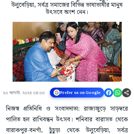
উলুবেড়িয়া, সর্বত্র সমাজের বিভিন্ন ভাষাভাষীর মানুষ
উৎসবে অংশ নেন।
১০ আগস্ট, ২০২৫ ০৪:০০
Prefer us on Google
নিজস্ব প্রতিনিধি ও সংবাদদাতা: রাজ্যজুড়ে সাড়ম্বরে
পালিত হল রাখিবন্ধন উৎসব। শনিবার বারাসত থেকে
বারাকপুর-বনগাঁ, চুঁচুড়া থেকে উলুবেড়িয়া, সর্বত্র