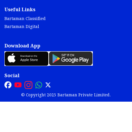
Useful Links
Bartaman Classified
Bartaman Digital
Download App
Social
© Copyright 2025 Bartaman Private Limited.