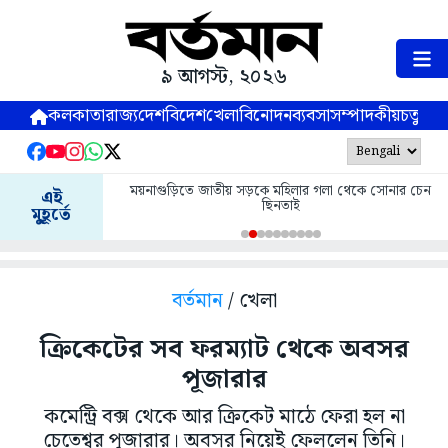
৯ আগস্ট, ২০২৬
কলকাতা
রাজ্য
দেশ
বিদেশ
খেলা
বিনোদন
ব্যবসা
সম্পাদকীয়
চতুষ্পর্ণ
ময়নাগুড়িতে জাতীয় সড়কে মহিলার গলা থেকে সোনার চেন
এই
ছিনতাই
মুহূর্তে
বর্তমান
/ খেলা
ক্রিকেটের সব ফরম্যাট থেকে অবসর
পূজারার
কমেন্ট্রি বক্স থেকে আর ক্রিকেট মাঠে ফেরা হল না
চেতেশ্বর পূজারার। অবসর নিয়েই ফেললেন তিনি।