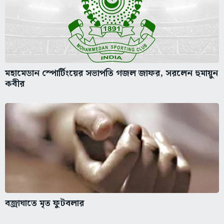
মহামেডান স্পোর্টিংয়ের সভাপতি গজল জাফর, সরলেন হুমায়ুন
কবীর
বজ্রাঘাতে মৃত ফুটবলার