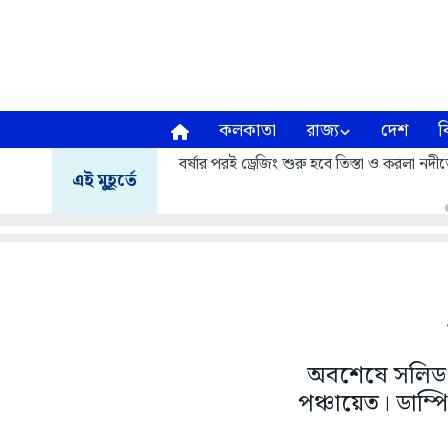
কলকাতা
রাজ্য
দেশ
ব
বর্ষার পরই ড্রেজিং শুরু হবে তিস্তা ও করলা নদীত
এই মুহূর্তে
অবশেষে সলিড ওয
পঞ্চায়েত। ডাম্প