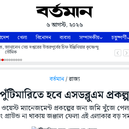
৬ আগস্ট, ২০২৬
িদেশ
খেলা
বিনোদন
ব্যবসা
সম্পাদকীয়
চতুষ্পর্ণী
ে, জানালেন সেচ দপ্তরের উত্তরপূর্বের চিফ ইঞ্জিনিয়ার কৃষ্ণেন্দু
ভৌমিক
বর্তমান
/ রাজ্য
পুঁটিমারিতে হবে এসডব্লুএম প্রকল্
়েস্ট ম্যানেজমেন্ট প্রকল্পের জন্য জমি খুঁজে পেল 
িং গ্রাউন্ড না থাকায় জঞ্জাল ফেলা এই এলাকার বড় স