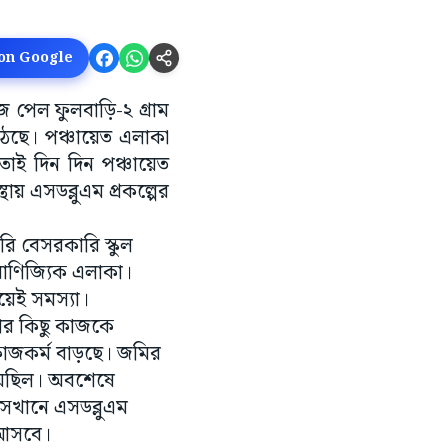
 on Google
জে পেল ফুলবাড়ি-২ গ্রাম
উঠেছে। পঞ্চায়েত এলাকা
 তাই দিন দিন পঞ্চায়েত
ায় এসডব্লুএম প্রকল্পের
রি বেসরকারি স্কুল
বাণিজ্যিক এলাকা।
িয়েই সমস্যা।
র পর কিছু কাজকে
 কাজকর্ম বাড়ছে। জমির
িয়েছিল। অবশেষে
সেখানে এসডব্লুএম
ন আসবে।