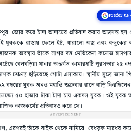
Prefer us
রাকপুর: জোর করে চাঁদা আদায়ের প্রতিবাদ করায় আক্রান্ত 
ওই যুবককে রাস্তায় ফেলে ইট, ধারালো অস্ত্র এবং বন্দুকে
জনক অবস্থায় তাঁকে সাগর দত্ত মেডিকেল কলেজ হাসপাতা
ঘটেছে বেলঘড়িয়া থানার অন্তর্গত কামারহাটি পুরসভার ২৫ নম্বর
াপক চঞ্চল্য ছড়িয়েছে গোটা এলাকায়। স্থানীয় সূত্রে জানা 
্দা ২২ বছরের যুবক অনন্ত মহান্তি শুক্রবার রাতে বাড়ি ফিরছিল
পলক্ষ্যে ৫০ হাজার টাকা চাঁদা চায় একদল যুবক। ওই যুবক ত
জিক কাজকর্মের প্রতিবাদও করে সে।
ADVERTISEMENT
গ, এরপরই তাঁকে বাইক থেকে নামিয়ে বেধড়ক মারধর করে দু