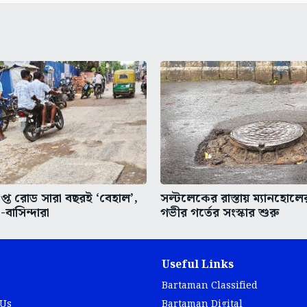
প্ত রোড সারা বছরই ‘বেহাল’,
সল্টলেকের রাস্তায় ম্যানহোলে
ী-বাসিন্দারা
গভীর গর্তের সংস্কার শুরু
Useful Links
Bartaman Classified
 Us
Bartaman Digital