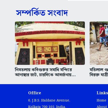
সম্পর্কিত সংবাদ
নিমতলায় কবিগুরুর সমাধি মন্দিরে
মতিলাল গু
আগাছার জট, চারদিকে আবর্জনায়...
বিরক্ত যাত্র
Office
Links
6, J.B.S. Haldane Avenue,
Home
Kolkata 700 105, India.
About