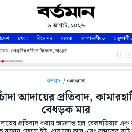
৬ আগস্ট, ২০২৬
িদেশ
খেলা
বিনোদন
ব্যবসা
সম্পাদকীয়
চতুষ্পর্ণী
াগ, গ্রেপ্তারির দাবিতে বিক্ষোভ, ভাঙচুর
বর্তমান
/ কলকাতা
াঁদা আদায়ের প্রতিবাদ, কামারহ
বেধড়ক মার
দায়ের প্রতিবাদ করায় আক্রান্ত হল বেলঘড়িয়ার এক যু
রাস্তায় ফেলে ইট, ধারালো অস্ত্র এবং বন্দুকের বা