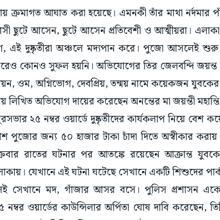
াথায় ক্রমাগত আঘাত করা হয়েছে। এমনকী তাঁর মাথা নর্দমার প
ী ছুটে আসেন, ছুটে আসেন প্রতিবেশী ও আত্মীয়রা। এলাকা ছ
এই দুষ্কৃতীরা অঞ্চলে মদ্যপান করে। পুজো আসলেই শুরু 
াদ করেও কোনও সুফল হয়নি। অভিযোগের তির জেলবন্দি জয়ন্
ন, ওম, অগ্নিভোগ, দেবপ্রিয়, তন্ময় নামে কয়েকজন যুবকের বি
নায় লিখিত অভিযোগ দায়ের করেছেন অনন্তের মা জয়ন্তী মহান্ত
পুরসভার ২৫ নম্বর ওয়ার্ডে দুষ্কৃতীদের কার্যকলাপ নিয়ে বেশ 
েশ পুজোর জন্য ৫০ হাজার টাকা চাঁদা দিতে অস্বীকার করা
রবার রাতের ঘটনার পর আতঙ্কে রয়েছেন আক্রান্ত যুবক
 এলাকায়। যেখানে এই ঘটনা ঘটেছে সেখানে একটি শিশুদের পা
ই সেখানে মদ, গাঁজার আসর বসে। পুলিস প্রশাসন একেবা
 নম্বর ওয়ার্ডের কাউন্সিলার অর্পিতা ঘোষ দাবি করেছেন, 