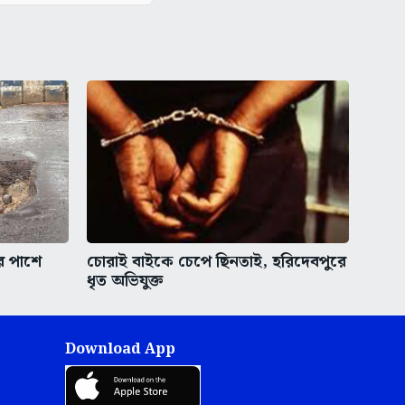
র পাশে
চোরাই বাইকে চেপে ছিনতাই, হরিদেবপুরে
ধৃত অভিযুক্ত
Download App