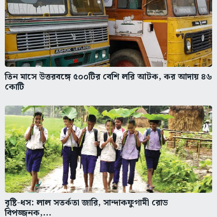
তিন মাসে উত্তরবঙ্গে ৫০০টির বেশি লরি আটক, কর আদায় ৪৬
কোটি
বৃষ্টি-ধস: লাল সতর্কতা জারি, সান্দাকফুগামী রোড
বিপজ্জনক,...