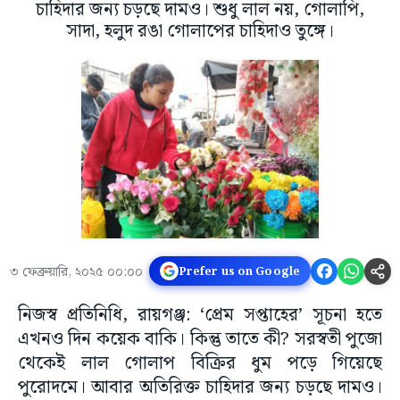
চাহিদার জন্য চড়ছে দামও। শুধু লাল নয়, গোলাপি,
সাদা, হলুদ রঙা গোলাপের চাহিদাও তুঙ্গে।
৩ ফেব্রুয়ারি, ২০২৫ ০০:০০
Prefer us on Google
নিজস্ব প্রতিনিধি, রায়গঞ্জ: ‘প্রেম সপ্তাহের’ সূচনা হতে
এখনও দিন কয়েক বাকি। কিন্তু তাতে কী? সরস্বতী পুজো
থেকেই লাল গোলাপ বিক্রির ধুম পড়ে গিয়েছে
পুরোদমে। আবার অতিরিক্ত চাহিদার জন্য চড়ছে দামও।