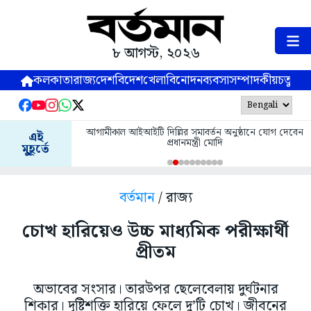
৮ আগস্ট, ২০২৬
কলকাতা
রাজ্য
দেশ
বিদেশ
খেলা
বিনোদন
ব্যবসা
সম্পাদকীয়
চতুষ্পর্ণ
আগামীকাল আইআইটি দিল্লির সমাবর্তন অনুষ্ঠানে যোগ দেবেন
এই
প্রধানমন্ত্রী মোদি
মুহূর্তে
বর্তমান
/ রাজ্য
চোখ হারিয়েও উচ্চ মাধ্যমিক পরীক্ষার্থী
প্রীতম
অভাবের সংসার। তারউপর ছেলেবেলায় দুর্ঘটনার
শিকার। দৃষ্টিশক্তি হারিয়ে ফেলে দু’টি চোখ। জীবনের