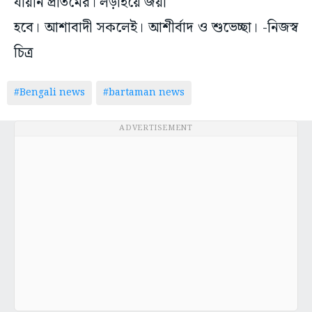
যায়নি প্রীতমের। লড়াইয়ে জয়ী
হবে। আশাবাদী সকলেই। আশীর্বাদ ও শুভেচ্ছা। -নিজস্ব
চিত্র
#Bengali news
#bartaman news
ADVERTISEMENT