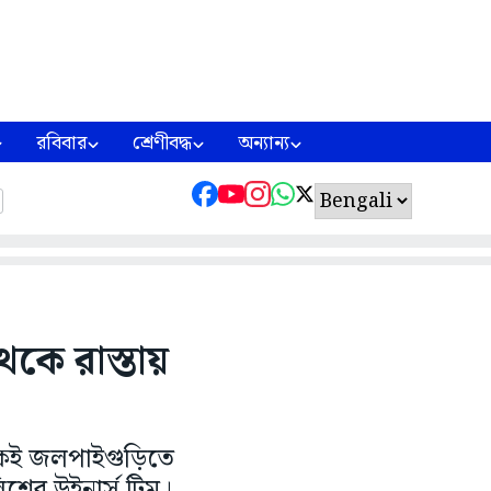
রবিবার
শ্রেণীবদ্ধ
অন্যান্য
কে রাস্তায়
েই জলপাইগুড়িতে
লিশের উইনার্স টিম।