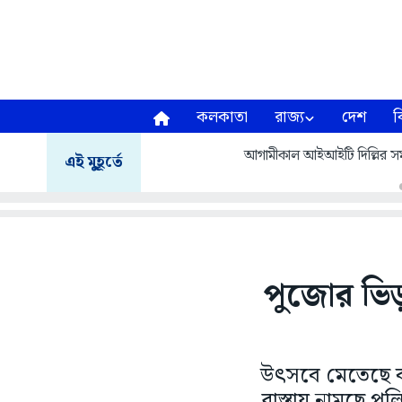
কলকাতা
রাজ্য
দেশ
ব
আগামীকাল আইআইটি দিল্লির সমাবর
এই মুহূর্তে
পুজোর ভিড় 
উৎসবে মেতেছে ব
রাস্তায় নামছে পু