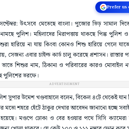
Prefer us
৭ সেপ্টেম্বর: উৎসবে মেতেছে বাংলা। পুজোর ভিড় সামাল দ
় নামছে পুলিশ। মহিলাদের নিরাপত্তায় থাকছে পিঙ্ক পুলিশ ও
ুরা হারিয়ে না যায় কিংবা কোনও শিশু হারিয়ে গেলে যাত
য়, সেজন্য এবার চাইল্ড কার্ড চালু করেছে প্রশাসন। রাস্তার পাশ
। তাতে শিশুর নাম, ঠিকানা ও পরিবারের কারও মোবাইল নম
েছে পুলিশের তরফে।
ADVERTISEMENT
 সুপার উমেশ খণ্ডবাহালে বলেন, বিকেল ৪টে থেকেই যান নিয়ন
়ির মতো শহরে হেঁটে ঠাকুর দেখার আবেদন জানানো হচ্ছে সবাইকে
া হয়েছে। মণ্ডপে ঢোকা ও বের হওয়ার পথে সিসি ক্যামেরা
টার জন্য খোলা থাকবে। যে কেউ ১০০ ও ১১২ নম্বরে ফোন করে 