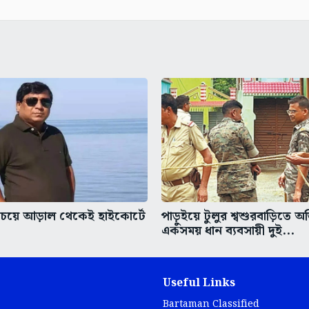
চেয়ে আড়াল থেকেই হাইকোর্টে
পাড়ুইয়ে টুলুর শ্বশুরবাড়িতে অ
একসময় ধান ব্যবসায়ী দুই...
Useful Links
Bartaman Classified