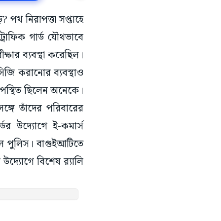
ড়ে? পথ নিরাপত্তা সপ্তাহে
্রাফিক গার্ড যৌথভাবে
্ষার ব্যবস্থা করেছিল।
িজি করানোর ব্যবস্থাও
 উপস্থিত ছিলেন অনেকে।
ঙ্গে তাঁদের পরিবারের
ডের উদ্যোগে ই-কমার্স
ল পুলিস। বাগুইআটিতে
দ্যোগে বিশেষ র‌্যালি