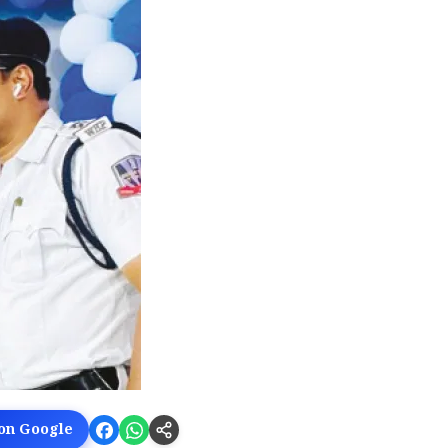
 on Google