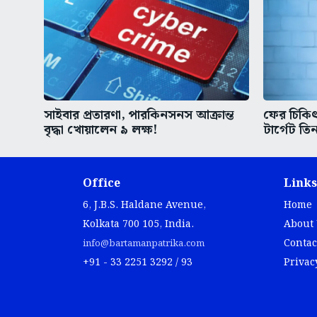
সাইবার প্রতারণা, পারকিনসনস আক্রান্ত
ফের চিকিৎস
বৃদ্ধা খোয়ালেন ৯ লক্ষ!
টার্গেট তিন
Office
Links
6, J.B.S. Haldane Avenue,
Home
Kolkata 700 105, India.
About
Contac
info@bartamanpatrika.com
+91 - 33 2251 3292 / 93
Privac