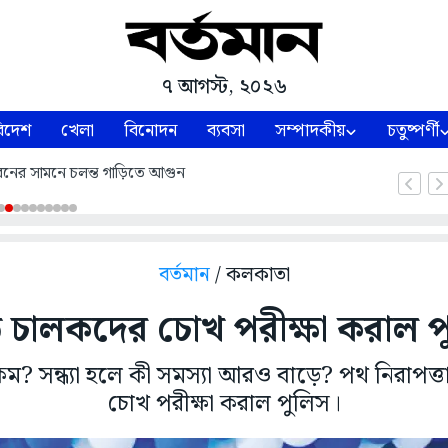
৭ আগস্ট, ২০২৬
িদেশ
খেলা
বিনোদন
ব্যবসা
সম্পাদকীয়
চতুষ্পর্ণী
নের সামনে চলন্ত গাড়িতে আগুন
বর্তমান
/ কলকাতা
ি চালকদের চোখ পরীক্ষা করাল প
ণ না কম? সন্ধ্যা হলে কী সমস্যা আরও বাড়ে? পথ নিরাপত
চোখ পরীক্ষা করাল পুলিস।