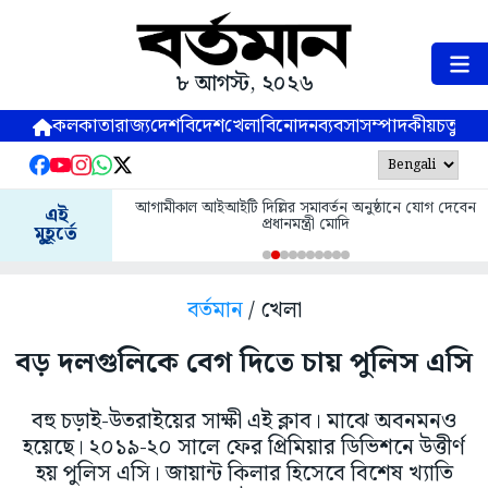
৮ আগস্ট, ২০২৬
কলকাতা
রাজ্য
দেশ
বিদেশ
খেলা
বিনোদন
ব্যবসা
সম্পাদকীয়
চতুষ্পর্ণ
আগামীকাল আইআইটি দিল্লির সমাবর্তন অনুষ্ঠানে যোগ দেবেন
এই
প্রধানমন্ত্রী মোদি
মুহূর্তে
বর্তমান
/ খেলা
বড় দলগুলিকে বেগ দিতে চায় পুলিস এসি
বহু চড়াই-উতরাইয়ের সাক্ষী এই ক্লাব। মাঝে অবনমনও
হয়েছে। ২০১৯-২০ সালে ফের প্রিমিয়ার ডিভিশনে উত্তীর্ণ
হয় পুলিস এসি। জায়ান্ট কিলার হিসেবে বিশেষ খ্যাতি