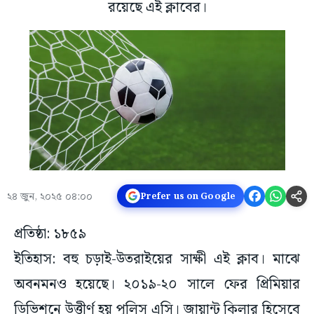
রয়েছে এই ক্লাবের।
২৪ জুন, ২০২৫ ০৪:০০
Prefer us on Google
প্রতিষ্ঠা: ১৮৫৯
ইতিহাস: বহু চড়াই-উতরাইয়ের সাক্ষী এই ক্লাব। মাঝে
অবনমনও হয়েছে। ২০১৯-২০ সালে ফের প্রিমিয়ার
ডিভিশনে উত্তীর্ণ হয় পুলিস এসি। জায়ান্ট কিলার হিসেবে