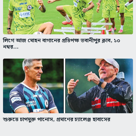
লিগে আজ মোহন বাগানের প্রতিপক্ষ ভবানীপুর ক্লাব, ১০
নম্বর...
শুরুতে চাপমুক্ত পানোস, প্রমাণের চ্যালেঞ্জ হাবাসের