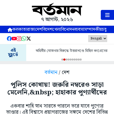
৭ আগস্ট, ২০২৬
কলকাতা
রাজ্য
দেশ
বিদেশ
খেলা
বিনোদন
ব্যবসা
সম্পাদকীয়
চতুষ্পর্ণ
এই
অগ্নিবীর যোজনার বিরুদ্ধে উত্তরাখণ্ডে মিছিল কংগ্রেসের
মুহূর্তে
বর্তমান
/ দেশ
পুলিস কোথায়! জরুরি নম্বরেও সাড়া
মেলেনি,&nbsp; হাহাকার পুণ্যার্থীদের
একবার শাহি স্নান সারতে পারলে ভরে যাবে পুণ্যের
ভাণ্ডার। এই বিশ্বাসে প্রয়াগরাজের সঙ্গমে দেশের বিভিন্ন