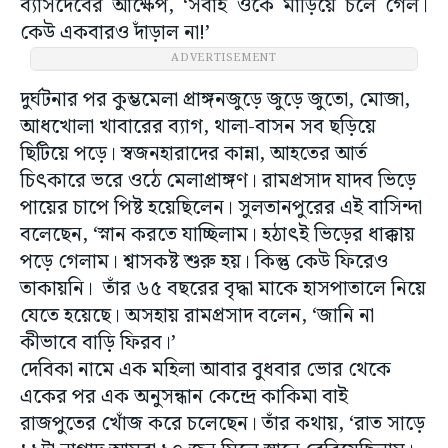
ব্যাসদেবের আক্ষেপ, ‘সবাই ওকে মাড়িয়ে চলে গেল।
কেউ একবারও দাঁড়াল না!’
ADVERTISEMENT
দুর্ঘটনার পর কুম্ভমেলা প্রাঙ্গনজুড়ে জুড়ে জুতো, মোজা,
আধখোলা খাবারের ব্যাগ, থালা-বাসন সব ছড়িয়ে
ছিটিয়ে পড়ে। স্বজনহারাদের কান্না, আহতের আর্ত
চিৎকারে ভরে ওঠে মেলাপ্রাঙ্গণ। রামপ্রসাদ যাদব ভিড়ে
পায়ের চাপে পিষ্ট হয়েছিলেন। সুলতানপুরের এই বাসিন্দা
বলেছেন, ‘স্নান করতে যাচ্ছিলাম। হঠাৎই ভিড়ের ধাক্কায়
পড়ে গেলাম। শ্বাসকষ্ট শুরু হয়। কিন্তু কেউ ফিরেও
তাকায়নি। তাঁর ৬৫ বছরের বৃদ্ধা মাকে হাসপাতালে নিয়ে
যেতে হয়েছে। অসহায় রামপ্রসাদ বলেন, ‘জানি না
কীভাবে বাড়ি ফিরব।’
দেবিকা নামে এক মহিলা আবার বুধবার ভোর থেকে
একের পর এক অনুসন্ধান কেন্দ্রে কাকিমা বাই
রাজপুতের খোঁজ করে চলেছেন। তাঁর কথায়, ‘রাত সাড়ে