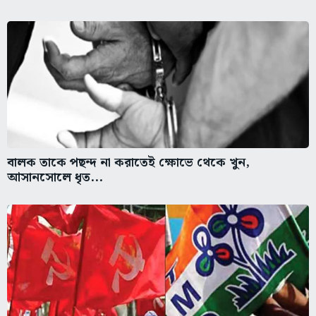
বালক তাকে পছন্দ না করাতেই ক্ষোভে থেকে খুন,
আসানসোলে ধৃত...