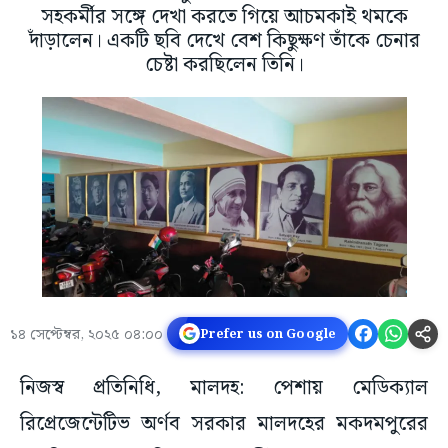
সহকর্মীর সঙ্গে দেখা করতে গিয়ে আচমকাই থমকে
দাঁড়ালেন। একটি ছবি দেখে বেশ কিছুক্ষণ তাঁকে চেনার
চেষ্টা করছিলেন তিনি।
১৪ সেপ্টেম্বর, ২০২৫ ০৪:০০
Prefer us on Google
নিজস্ব প্রতিনিধি, মালদহ: পেশায় মেডিক্যাল
রিপ্রেজেন্টেটিভ অর্ণব সরকার মালদহের মকদমপুরের