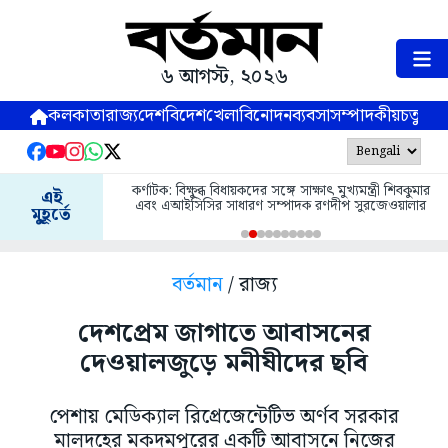
৬ আগস্ট, ২০২৬
কলকাতা
রাজ্য
দেশ
বিদেশ
খেলা
বিনোদন
ব্যবসা
সম্পাদকীয়
চতুষ্পর্ণ
কর্ণাটক: বিক্ষুব্ধ বিধায়কদের সঙ্গে সাক্ষাৎ মুখ্যমন্ত্রী শিবকুমার
এই
এবং এআইসিসির সাধারণ সম্পাদক রণদীপ সুরজেওয়ালার
মুহূর্তে
বর্তমান
/ রাজ্য
দেশপ্রেম জাগাতে আবাসনের
দেওয়ালজুড়ে মনীষীদের ছবি
পেশায় মেডিক্যাল রিপ্রেজেন্টেটিভ অর্ণব সরকার
মালদহের মকদমপুরের একটি আবাসনে নিজের