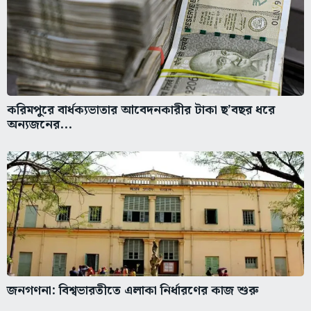
করিমপুরে বার্ধক্যভাতার আবেদনকারীর টাকা ছ’বছর ধরে
অন্যজনের...
জনগণনা: বিশ্বভারতীতে এলাকা নির্ধারণের কাজ শুরু