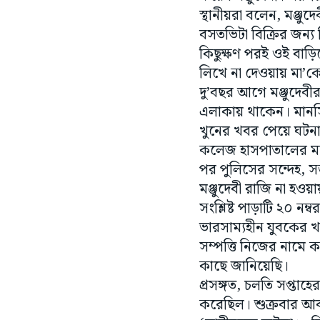
বসতভিটা বিক্রির জন্য 
কিছুক্ষণ পরই ওই বাড়ি
লিখে না দেওয়ায় মা’কে 
দু’বছর আগে মঞ্জুদেবীর
এলাকায় থাকেন। মানসিক
খুনের খবর পেয়ে ঘটনাস
কলেজ হাসপাতালের মর্গ
পর পুলিসের সন্দেহ, সম
মঞ্জুদেবী রাজি না হও
সংশ্লিষ্ট পাড়াটি ২০ ন
ভারসাম্যহীন যুবকের খ
সম্পত্তি নিজের নামে ক
কাছে জানিয়েছি।
প্রসঙ্গত, চলতি সপ্তাহ
করেছিল। শুক্রবার আব
(স্থানীয়দের জটলা। - নি