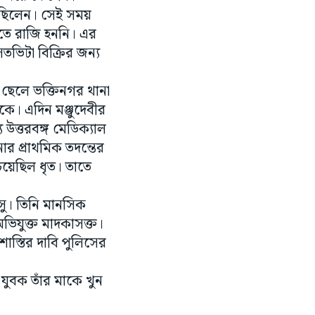
দিতে রাজি হননি। এর
তভিটা বিক্রির জন্য
বড় ছেলে ভক্তিনগর থানা
ে। এদিন মঞ্জুদেবীর
উত্তরবঙ্গ মেডিক্যাল
র প্রাথমিক তদন্তের
চেয়েছিল ধৃত। তাতে
বসু। তিনি মানসিক
অভিযুক্ত মাদকাসক্ত।
শাস্তির দাবি পুলিসের
 যুবক তাঁর মাকে খুন