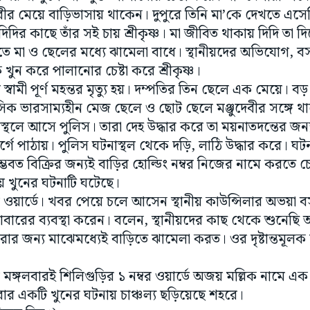
দিদির কাছে তাঁর সই চায় শ্রীকৃষ্ণ। মা জীবিত থাকায় দিদি তা 
তে মা ও ছেলের মধ্যে ঝামেলা বাধে। স্থানীয়দের অভিযোগ, বস
খুন করে পালানোর চেষ্টা করে শ্রীকৃষ্ণ।
 স্বামী পূর্ণ মহন্তর মৃত্যু হয়। দম্পতির তিন ছেলে এক মেয়ে। 
 ভারসাম্যহীন মেজ ছেলে ও ছোট ছেলে মঞ্জুদেবীর সঙ্গে থাক
্থলে আসে পুলিস। তারা দেহ উদ্ধার করে তা ময়নাতদন্তের জন্য 
ে পাঠায়। পুলিস ঘটনাস্থল থেকে দড়ি, লাঠি উদ্ধার করে। ঘটনা
্ভবত বিক্রির জন্যই বাড়ির হোল্ডিং নম্বর নিজের নামে করতে 
য়ায় খুনের ঘটনাটি ঘটেছে।
ম্বর ওয়ার্ডে। খবর পেয়ে চলে আসেন স্থানীয় কাউন্সিলার অভয়া 
াবারের ব্যবস্থা করেন। বলেন, স্থানীয়দের কাছ থেকে শুনেছি 
রার জন্য মাঝেমধ্যেই বাড়িতে ঝামেলা করত। ওর দৃষ্টান্তমূলক 
ের মঙ্গলবারই শিলিগুড়ির ১ নম্বর ওয়ার্ডে অজয় মল্লিক নামে এক
ার একটি খুনের ঘটনায় চাঞ্চল্য ছড়িয়েছে শহরে।
জস্ব চিত্র।)
ADVERTISEMENT