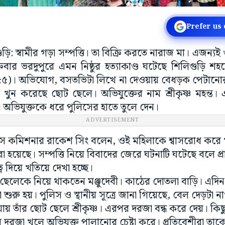
Prefer us
িগুড়ি: স্বামীর গড়া সম্পত্তি। তা বিক্রি করতে নারাজ মা। এজন্য
্রবার ভরদুপুরে এমন নিষ্ঠুর হত্যাকাণ্ড ঘটেছে শিলিগুড়ি শহর
্ত (৫৫)। অভিযোগ, বসতভিটা লিখে না দেওয়ায় বেধড়ক পেটান
 খুন করেছে ছোট ছেলে। অভিযুক্তের নাম শ্রীকৃষ্ণ মহন্ত
য়রা অভিযুক্তকে ধরে পুলিসের হাতে তুলে দেন।
লিস কমিশনার রাকেশ সিং বলেন, ওই মহিলাকে শ্বাসরোধ করে 
করা হয়েছে। সম্পত্তি নিয়ে বিবাদের জেরে ঘটনাটি ঘটেছে বলে প্
্ব দিয়ে খতিয়ে দেখা হচ্ছে।
ুই ছেলেকে নিয়ে থাকতেন মঞ্জুদেবী। কাঠের দোতলা বাড়ি। এদিন
লা শুরু হয়। পুলিস ও স্থানীয় সূত্রে জানা গিয়েছে, বেল দেড়টা
যায় তাঁর ছোট ছেলে শ্রীকৃষ্ণ। এরপর দরজা বন্ধ করে দেয়। কি
 দরজা খুলে অভিযুক্ত পালানোর চেষ্টা করে। প্রতিবেশীরা ত
ুদেবীর মেয়ে বাড়িভাসায় থাকেন। দুপুরে তিনি মা’কে দেখতে এ