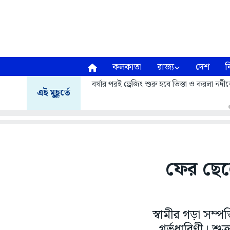
কলকাতা
রাজ্য
দেশ
ব
বর্ষার পরই ড্রেজিং শুরু হবে তিস্তা ও করলা নদীত
এই মুহূর্তে
ফের ছেলে
স্বামীর গড়া সম্
গর্ভধারিণী। শুক