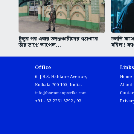
টুলুর পর এবার তদন্তকারীদের স্ক্যানারে
চলতি মাসেই
তাঁর ভাগ্নে আপেল...
মহিলা! ব্য
Office
Links
6, J.B.S. Haldane Avenue,
Home
Kolkata 700 105, India.
About
Contac
info@bartamanpatrika.com
+91 - 33 2251 3292 / 93
Privac