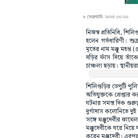
৮ ফেব্রুয়ারি, ২০২৫ ০০:০০
নিজস্ব প্রতিনিধি, শিল
হলেন গর্ভধারিণী। শুক
মৃতের নাম মঞ্জু মহন
দড়ির ফাঁস দিয়ে তাঁকে
চাঞ্চল্য ছড়ায়। স্থানী
শিলিগুড়ির ডেপুটি পু
অভিযুক্তকে গ্রেপ্তার 
ঘটনার সমস্ত দিক গুরুত
দুর্গাদাস কলোনিতে দ
সঙ্গে মঞ্জুদেবীর ঝামে
মঞ্জুদেবীকে ঘরে নিয়ে 
করেন মঞ্জুদেবী। এরপর
স্থানীয়রা বলেন, মঞ্জ