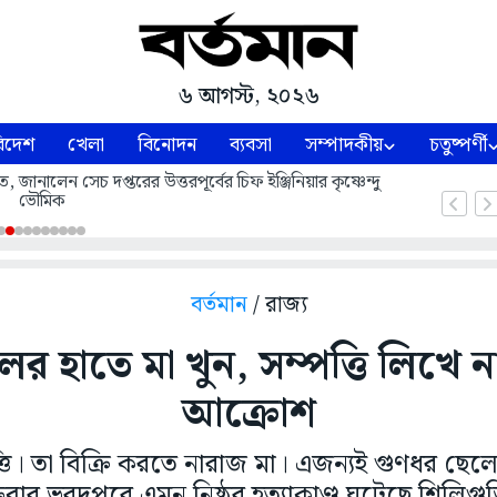
৬ আগস্ট, ২০২৬
িদেশ
খেলা
বিনোদন
ব্যবসা
সম্পাদকীয়
চতুষ্পর্ণী
ে, জানালেন সেচ দপ্তরের উত্তরপূর্বের চিফ ইঞ্জিনিয়ার কৃষ্ণেন্দু
ভৌমিক
বর্তমান
/ রাজ্য
র হাতে মা খুন, সম্পত্তি লিখে 
আক্রোশ
পত্তি। তা বিক্রি করতে নারাজ মা। এজন্যই গুণধর ছেল
্রবার ভরদুপুরে এমন নিষ্ঠুর হত্যাকাণ্ড ঘটেছে শিলিগুড়