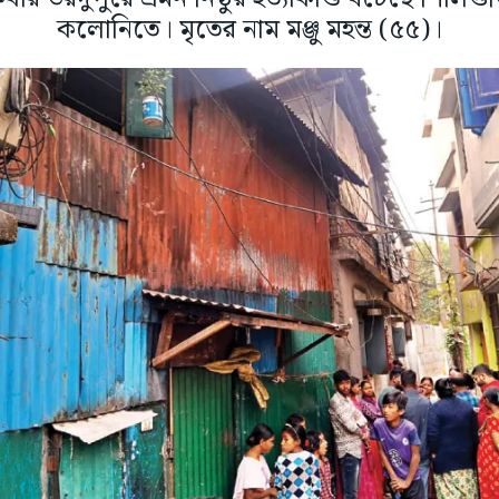
কলোনিতে। মৃতের নাম মঞ্জু মহন্ত (৫৫)।