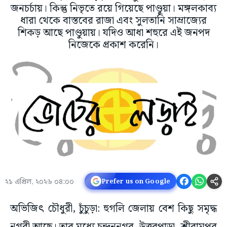
জনচর্চায়। কিন্তু নিভৃতে রয়ে গিয়েছে পাণ্ডুয়া। মঙ্গলকাব্য
ধারা থেকে বাস্তবের রাজা এবং সুলতানি সাম্রাজ্যের
শিকড় আছে পাণ্ডুয়ায়। যদিও আধা শহুরে এই জনপদ
নিজেকে প্রকাশ করেনি।
২১ এপ্রিল, ২০২৬ ০৪:০০
Prefer us on Google
অভিজিৎ চৌধুরী, চুঁচুড়া: হুগলি জেলায় বেশ কিছু সমৃদ্ধ