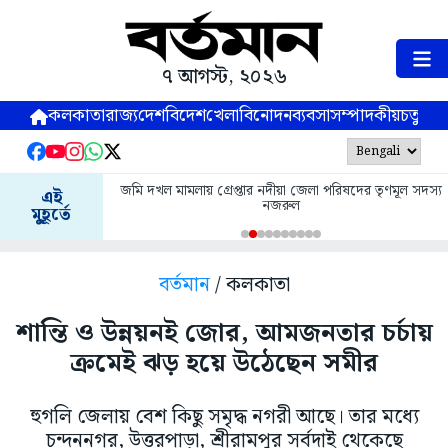
৭ আগস্ট, ২০২৬
কলকাতা
রাজ্য
দেশ
বিদেশ
খেলা
বিনোদন
ব্যবসা
সম্পাদকীয়
চতুষ্পর্ণ
জমি দখল মামলায় গ্রেপ্তার নদীয়া জেলা পরিষদের তৃণমূল সদস্য
এই
নজরুল
মুহূর্তে
বর্তমান
/ কলকাতা
শান্তি ও উন্নয়নই জোর, আমজনতার চর্চায়
ক্রমেই ঝড় হয়ে উঠেছেন সমীর
হুগলি জেলায় বেশ কিছু সমৃদ্ধ নগরী আছে। তার মধ্যে
চন্দননগর, উত্তরপাড়া, শ্রীরামপুর সর্বদাই থেকেছে