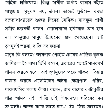
‘মহিমা’ হারিয়েছে। কিন্তু ‘সমীর’ অর্থাৎ বাতাস বইছে
পাণ্ডুয়ায়। মৃদুমন্দ নয়, প্রবল। তাতেই ফুটছেন মমতা
বন্দ্যোপাধ্যায়ের শুরুর দিনের সৈনিক। ঘাসফুল প্রার্থী
সমীর চক্রবর্তী বলেন, গোলেমালে হরিবোল আর হবে
না। পাণ্ডুয়ার মানুষ উন্নয়নের স্বাদ পেয়েছেন। তাই
তৃণমূলই ভরসা, বাকি সব ফরসা।
মানুষ কি বলছে? জামনার গোহমি গ্রামের প্রান্তিক কৃষক
আমিরুল ইসলাম। তিনি বলেন, এবারের ভোটে মানবধর্ম
পালন করতে হবে। তাই তৃণমূলের পক্ষে থাকব। তিন্নায়
বাজার করতে এসেছিলেন অর্চনা ক্ষেত্রপাল। গরিব,
মাঝবয়সির গলায় ঝাঁঝ। বলেন, রাম-বামের কাটাকুটির
পাত্র আমরা নই। শান্তি চাই, উন্নয়নও। গরিবের দল
তৃণমূলই। অন্তত মাছে-ভাতে রাখে। হ্যাঁ, ঠিক ভাবছেন।