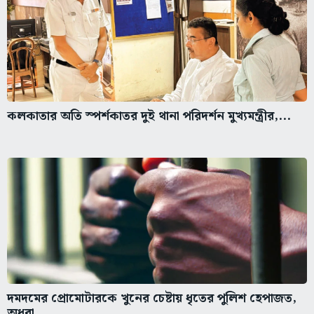
কলকাতার অতি স্পর্শকাতর দুই থানা পরিদর্শন মুখ্যমন্ত্রীর,...
দমদমের প্রোমোটারকে খুনের চেষ্টায় ধৃতের পুলিশ হেপাজত,
অধরা...