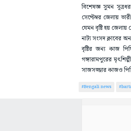
বিশেষজ্ঞ সুমন সূত্রধ
সেপ্টেম্বর জেলায় ভারী
যেমন বৃষ্টি হয় জেলায় স
নাট্য সংসদ ক্লাবের অন
বৃষ্টির জন্য কাজ 
গঙ্গারামপুরের মৃৎশি
সাজসজ্জার কাজও পিছিয়ে
#Bengali news
#bar