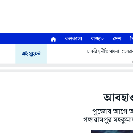
কলকাতা
রাজ্য
দেশ
ব
চাকরি দুর্নীতি মামলা: ডেবরার 
এই মুহূর্তে
আবহাওয়া
পুজোর আগে অবির
গঙ্গারামপুর মহকু