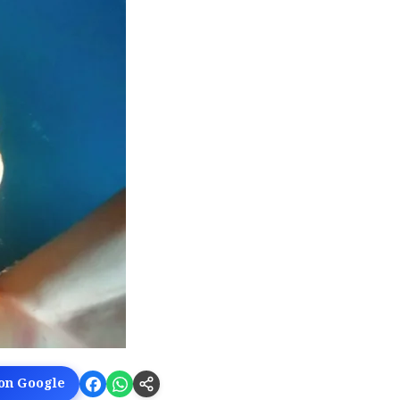
 on Google