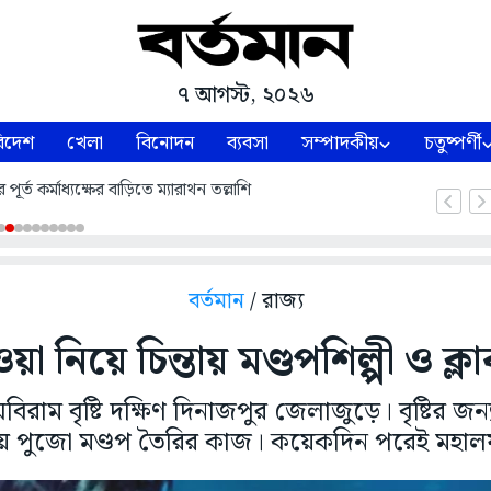
৭ আগস্ট, ২০২৬
িদেশ
খেলা
বিনোদন
ব্যবসা
সম্পাদকীয়
চতুষ্পর্ণী
পূর্ত কর্মাধ্যক্ষের বাড়িতে ম্যারাথন তল্লাশি
বর্তমান
/ রাজ্য
 নিয়ে চিন্তায় মণ্ডপশিল্পী ও ক্লা
াম বৃষ্টি দক্ষিণ দিনাজপুর জেলাজুড়ে। বৃষ্টির জ
মায় পুজো মণ্ডপ তৈরির কাজ। কয়েকদিন পরেই মহালয়া 