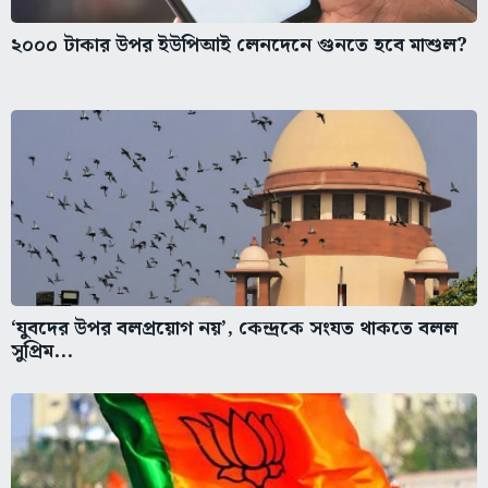
২০০০ টাকার উপর ইউপিআই লেনদেনে গুনতে হবে মাশুল?
‘যুবদের উপর বলপ্রয়োগ নয়’, কেন্দ্রকে সংযত থাকতে বলল
সুপ্রিম...