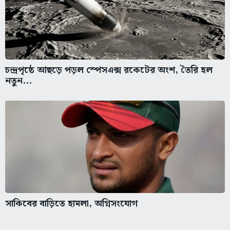
চন্দ্রপৃষ্ঠে আছড়ে পড়ল স্পেসএক্স রকেটের অংশ, তৈরি হল
নতুন...
সাকিবের বাড়িতে হামলা, অগ্নিসংযোগ