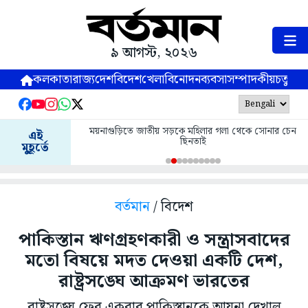
৯ আগস্ট, ২০২৬
কলকাতা
রাজ্য
দেশ
বিদেশ
খেলা
বিনোদন
ব্যবসা
সম্পাদকীয়
চতুষ্পর্ণ
ময়নাগুড়িতে জাতীয় সড়কে মহিলার গলা থেকে সোনার চেন
এই
ছিনতাই
মুহূর্তে
বর্তমান
/ বিদেশ
পাকিস্তান ঋণগ্রহণকারী ও সন্ত্রাসবাদের
মতো বিষয়ে মদত দেওয়া একটি দেশ,
রাষ্ট্রসঙ্ঘে আক্রমণ ভারতের
রাষ্ট্রসঙ্ঘে ফের একবার পাকিস্তানকে আয়না দেখাল