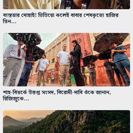
ব্যস্ততার দোহাই! ভিডিয়ো কলেই বাবার শেষকৃত্যে হাজির
তিন...
শাহ-বিতর্কে উত্তপ্ত সংসদ, বিরোধী-দাবি ওঁকে জানান,
রিজিজুকে...