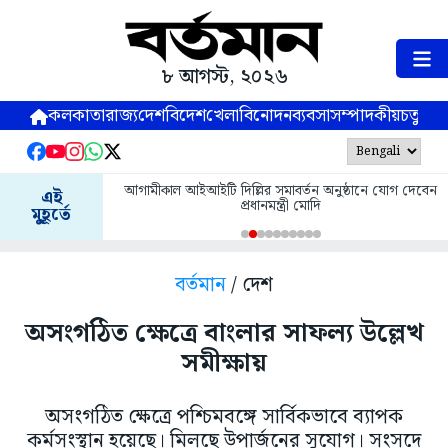
৮ আগস্ট, ২০২৬
কলকাতা
রাজ্য
দেশ
বিদেশ
খেলা
বিনোদন
ব্যবসা
সম্পাদকীয়
চতুষ্পর্ণ
আগামীকাল আইআইটি দিল্লির সমাবর্তন অনুষ্ঠানে যোগ দেবেন
এই
প্রধানমন্ত্রী মোদি
মুহূর্তে
বর্তমান
/ দেশ
অসংগঠিত ক্ষেত্রে বাংলার সাফল্য উল্লেখ
সমীক্ষায়
অসংগঠিত ক্ষেত্রে পশ্চিমবঙ্গে সার্বিকভাবে ব্যাপক
কর্মসংস্থান হয়েছে। মিলছে উপার্জনের সুযোগ। সংসদে