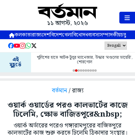
১১ আগস্ট, ২০২৬
কলকাতা
রাজ্য
দেশ
বিদেশ
খেলা
বিনোদন
ব্যবসা
সম্পাদকীয়
চতুষ্পর্ণ
পুলিশের হাতে আটক টুলুর ম্যানেজার, উদ্ধার ‘মণ্ডলের ডায়েরি’,
এই
শোরগোল
মুহূর্তে
বর্তমান
/ রাজ্য
ওয়ার্ক ওয়ার্ডের পরও কালভার্টের কাজে
ঢিলেমি, ক্ষোভ বাজিতপুরে&nbsp;
ওয়ার্ক অর্ডারের পরেও গঙ্গারামপুরের বাজিতপুরে
কালভার্টের কাজ শুরু করতে ঢিলেমি ঠিকাদার সংস্থার।