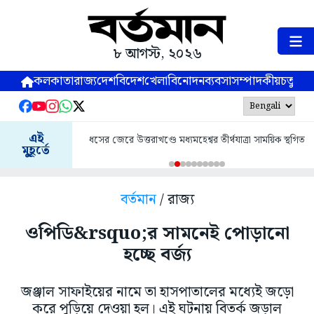
৮ আগস্ট, ২০২৬
কলকাতা
রাজ্য
দেশ
বিদেশ
খেলা
বিনোদন
ব্যবসা
সম্পাদকীয়
চতুষ্পর্ণ
এই
ধসের জেরে উত্তরাখণ্ডে মধ্যমহেশ্বর তীর্থযাত্রা সাময়িক স্থগিত
মুহূর্তে
বর্তমান
/ রাজ্য
ওপিডি&rsquo;র সামনেই পোড়ানো
হচ্ছে বর্জ্য
জঞ্জাল সাফাইয়ের নামে তা হাসপাতালের মধ্যেই জড়ো
করে পুড়িয়ে দেওয়া হল। এই ঘটনায় বিতর্ক জড়াল