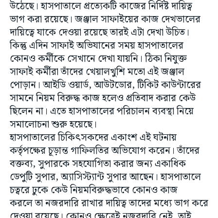
উঠেছে। হাসপাতালে প্রত্যেকটি কাজের নির্দিষ্ট দায়িত্ব
ভাগ করা রয়েছে। জঞ্জাল সাফাইয়ের কাজ দেখভালের
দায়িত্বে যাকে দেওয়া রয়েছে তারই এটা দেখা উচিত।
কিন্তু এদিন সাফাই অভিযানের সময় হাসপাতালের
কোনও কর্মীকে সেখানে দেখা যায়নি। ঠিকা নিযুক্ত
সাফাই কর্মীরা তাঁদের খেয়ালখুশি মতো এই জঞ্জাল
পোড়ান। আইডি ওয়ার্ড, আউটডোর, টিকিট কাউন্টারের
সামনে নিয়ম বিরুদ্ধ কাজ হলেও প্রতিবাদ করার কেউ
ছিলেন না। এতে হাসপাতালের পরিচালন ব্যবস্থা নিয়ে
সমালোচনা শুরু হয়েছে।
হাসপাতালের চিকিৎসকদের একাংশ এই ঘটনায়
কর্তৃপক্ষের চূড়ান্ত গাফিলতির অভিযোগ করেন। তাঁদের
বক্তব্য, সুপারকে সহযোগিতা করার জন্য একাধিক
ডেপুটি সুপার, অ্যাসিস্ট্যান্ট সুপার আছেন। হাসপাতালে
চত্বরে ঢুকে কেউ নিয়মবিরুদ্ধভাবে কোনও কাজ
করলে তা নজরদারি রাখার দায়িত্ব তাদের মধ্যে ভাগ করে
দেওয়া রয়েছে। কোনও ক্ষেত্রেই নজরদারি নেই, তাই