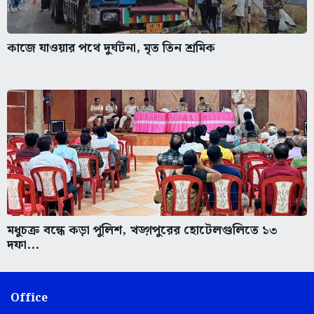
কাজে যাওয়ার পথে দুর্ঘটনা, মৃত তিন শ্রমিক
মধুচক্র বন্ধে কড়া পুলিশ, খড়্গপুরের হোটেলগুলিতে ১৩
দফা...
Office