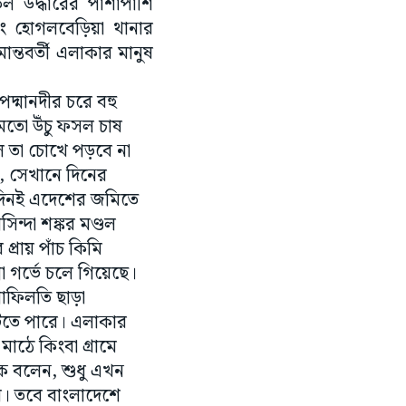
ল উদ্ধারের পাশাপাশি
বং হোগলবেড়িয়া থানার
মান্তবর্তী এলাকার মানুষ
দ্মানদীর চরে বহু
 মতো উঁচু ফসল চাষ
ে তা চোখে পড়বে না
ে, সেখানে দিনের
ায় দিনই এদেশের জমিতে
ন্দা শঙ্কর মণ্ডল
প্রায় পাঁচ কিমি
 গর্ভে চলে গিয়েছে।
াফিলতি ছাড়া
ঘটতে পারে। এলাকার
াঠে কিংবা গ্রামে
ক বলেন, শুধু এখন
য়। তবে বাংলাদেশে