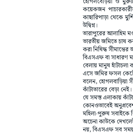
হোগলবেড়িয়া ও মুরুট
কয়েকজন পাচারকারীকে
কাছারিপাড়া থেকে মুর্শি
উদ্বিগ্ন।
তারাপুরের আলাহিম মণ্
ভারতীয় জমিতে চাষ করা
করা নিষিদ্ধ সীমান্তে
বিএসএফ বা সাধারণ মান
বেলায় মানুষ হাঁটাচলা 
এসে জমির ফসল কেটে নি
বলেন, হোগলবাড়িয়া সীম
কাঁটাতারের বেড়া নেই
যে সমস্ত এলাকায় কাঁট
কোনওভাবেই অনুপ্রবেশ 
মহিলা-পুরুষ সবাইকে ব
অচেনা কাউকে দেখলেই
নয়, বিএসএফ সব সময় স