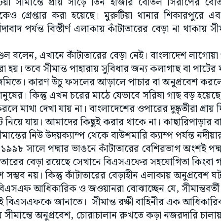
িয়া সীমান্তে প্রায় সাড়ে তিন হাজার বোতল সিরাপের বোত
ও গ্রেপ্তার করা হয়েছে। মুরুটিয়া থানার শিকারপুরে এ
দাবাদ পর্যন্ত বিস্তীর্ণ এলাকায় কাঁটাতারের বেড়া না থাকায় সী
ডল বলেন, এখানে কাঁটাতারের বেড়া নেই। বাংলাদেশ লাগোয়া প
 হয়। তবে সীমান্ত পাহারায় সুবিধার জন্য কলাগাছ বা পাটের
র জমিতে। কারণ উঁচু ফসলের আড়ালে পাচার বা অনুপ্রবেশ করল
ুষের। কিন্তু এখন চরের মাঠে যেভাবে সরিষা গাছ বড় হয়েছ
করলে মাথা দেখা যায় না। বাংলাদেশের ওপারের দুষ্কৃতীরা প্র
য়ে যায়। আমাদের কিছুই করার থাকে না। কাছারিপাড়ার বাসি
ান্তের নিউ উদয়ক্যাম্প থেকে বাউশমারি ক্যাম্প পর্যন্ত নদীয়ার 
। ১৯৯৮ সালে পদ্মার ভাঙনে কাঁটাতারের বেশিরভাগ অংশই পদ্মা
াতারের বেড়া রয়েছে সেখানে বিএসএফের সহযোগিতা কিংবা গ
সম্ভব নয়। কিন্তু কাঁটাতারের বেড়াহীন এলাকায় অনুপ্রবেশ 
িএসএফ আধিকারিক ও জওয়ানরা বোঝাচ্ছেন যে, সীমান্তবর্তী ম
 বিএসএফকে জানাতে। সীমান্ত রক্ষী বাহিনীর এক আধিকারি
ীমান্তে অনুপ্রবেশ, চোরাচালান রুখতে কড়া নজরদারি চালা