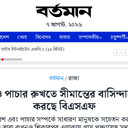
৭ আগস্ট, ২০২৬
িদেশ
খেলা
বিনোদন
ব্যবসা
সম্পাদকীয়
চতুষ্পর্ণী
ল ১- সাউথ ইউনাইটেড এফসি ০ (১৮ মিনিট)
বর্তমান
/ রাজ্য
ও পাচার রুখতে সীমান্তের বাসিন্
করছে বিএসএফ
রবেশ এবং পাচার সম্পর্কে সাধারণ মানুষকে সচেতন
িনী। তারা কখনও শিকারপুর এলাকায় গ্রাম পঞ্চায়েত স