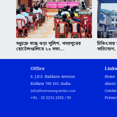
মধুচক্র বন্ধে কড়া পুলিশ, খড়্গপুরের
চিকিৎসায় 
হোটেলগুলিতে ১৩ দফা...
অভিযোগ, উ
Office
Links
6, J.B.S. Haldane Avenue,
Home
Kolkata 700 105, India.
About
Contac
info@bartamanpatrika.com
+91 - 33 2251 3292 / 93
Privac