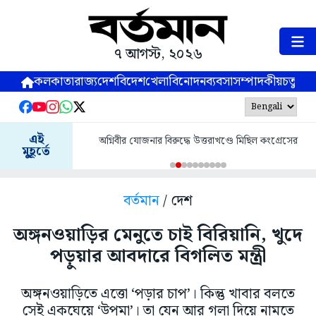
৭ আগস্ট, ২০২৬
কলকাতা
রাজ্য
দেশ
বিদেশ
খেলা
বিনোদন
ব্যবসা
সম্পাদকীয়
চতুষ্পর্ণ
এই
অগ্নিবীর যোজনার বিরুদ্ধে উত্তরাখণ্ডে মিছিল কংগ্রেসের
মুহূর্তে
বর্তমান
/ দেশ
অঙ্গনওয়াড়ির মেনুতে চাই বিরিয়ানি, খুদে
পড়ুয়ার আবদারে বিগলিত মন্ত্রী
অঙ্গনওয়াড়িতে এত্তো ‘পড়ার চাপ’। কিন্তু খাবার বলতে
সেই একঘেয়ে ‘উপমা’। তা যেন আর গলা দিয়ে নামতে