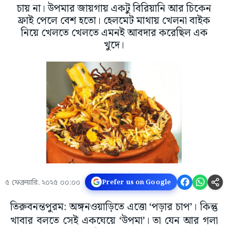
চায় না। উপমার জায়গায় একটু বিরিয়ানি আর চিকেন
ফ্রাই পেলে বেশ হতো। হেলমেট মাথায় খেলনা বাইক
নিয়ে খেলতে খেলতে এমনই আবদার করেছিল এক
খুদে।
৫ ফেব্রুয়ারি, ২০২৫ ০০:০০
Prefer us on Google
তিরুবনন্তপুরম: অঙ্গনওয়াড়িতে এত্তো ‘পড়ার চাপ’। কিন্তু
খাবার বলতে সেই একঘেয়ে ‘উপমা’। তা যেন আর গলা