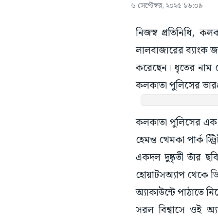
৬ সেপ্টেম্বর, ২০২৫ ১৬:০৯
নিজস্ব প্রতিনিধি, 
লালবাজারের ব্যাংক জাল
করেছেন। ধৃতের নাম য
কলকাতা পুলিসের ভারপ্
কলকাতা পুলিসের এক স
হেমন্ত খেমকা পার্ক স
একদল দুষ্কৃতী তাঁর 
হোয়াটসঅ্যাপ থেকে ডিরে
অ্যাকাউন্টে পাঠাতে নি
সরল বিশ্বাসে ওই অ্যা