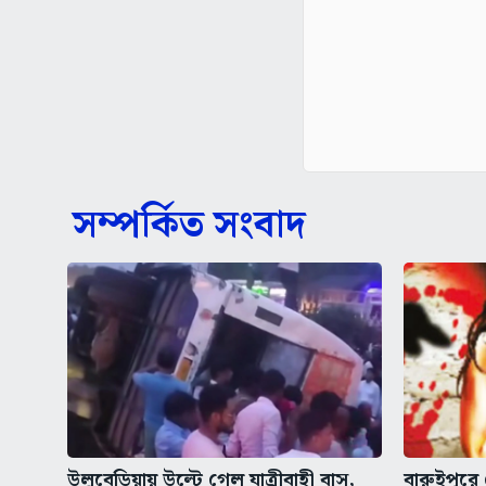
সম্পর্কিত সংবাদ
উলুবেড়িয়ায় উল্টে গেল যাত্রীবাহী বাস,
বারুইপুরে