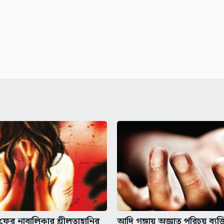
 ফের নাবালিকার শ্লীলতাহানির
আদি গঙ্গায় অজ্ঞাত পরিচয় ব্যক্