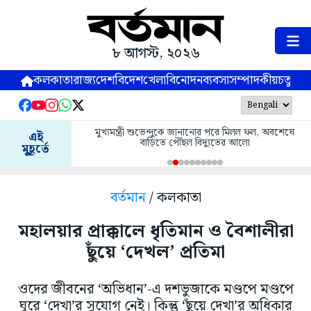
৮ আগস্ট, ২০২৬
কলকাতা
রাজ্য
দেশ
বিদেশ
খেলা
বিনোদন
ব্যবসা
সম্পাদকীয়
চতুষ্পর্ণ
মুখ্যমন্ত্রী শুভেন্দুকে জানানোর পরে মিলল ফল, অবশেষে
এই
বাড়িতে পৌঁছল বিদ্যুতের আলো
মুহূর্তে
বর্তমান
/ কলকাতা
মহালয়ার প্রাক্কালে ধৃতিমান ও বৈশালীরা
ছুঁয়ে ‘দেখল’ প্রতিমা
ওদের জীবনের ‘অভিধান’-এ দশভুজাকে মণ্ডপে মণ্ডপে
ঘুরে ‘দেখা’র সুযোগ নেই। কিন্তু ‘ছুঁয়ে দেখা’র অধিকার