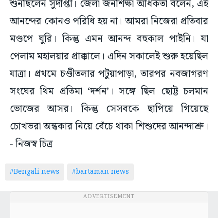
শুনছিলেন সুদীপ্তা। জেলা জনশিক্ষা অধিকর্তা বলেন, এই
আনন্দের কোনও পরিধি হয় না। আমরা নিজেরা প্রতিবার
মণ্ডপে ঘুরি। কিন্তু এমন আনন্দ বহুকাল পাইনি। যা
পেলাম মহালয়ার প্রাক্কালে। এদিন সকালেই শুরু হয়েছিল
যাত্রা। প্রথমে চণ্ডীতলার পটুয়াপাড়া, তারপর নবজাগরণ
সংঘের থিম প্রতিমা ‘দর্শন’। সঙ্গে ছিল ছোট্ট চলমান
ভোজের আসর। কিন্তু সেসবকে ছাপিয়ে গিয়েছে
চোখভরা অন্ধকার নিয়ে বেঁচে থাকা শিশুদের আনন্দাশ্রু।
- নিজস্ব চিত্র
#Bengali news
#bartaman news
ADVERTISEMENT