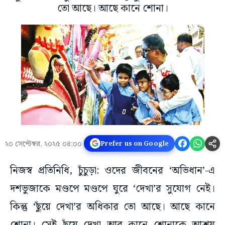
তো আছে। আছে কানে শোনা।
২০ সেপ্টেম্বর, ২০২৫ ০৪:০০
Prefer us on Google
নিজস্ব প্রতিনিধি, চুঁচুড়া: ওদের জীবনের ‘অভিধান’-এ
দশভুজাকে মণ্ডপে মণ্ডপে ঘুরে ‘দেখা’র সুযোগ নেই।
কিন্তু ‘ছুঁয়ে দেখা’র অধিকার তো আছে। আছে কানে