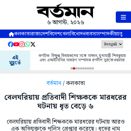
৬ আগস্ট, ২০২৬
কলকাতা
রাজ্য
দেশ
বিদেশ
খেলা
বিনোদন
ব্যবসা
সম্পাদকীয়
চতুষ্পর্ণ
কর্ণাটক: বিক্ষুব্ধ বিধায়কদের সঙ্গে সাক্ষাৎ মুখ্যমন্ত্রী শিবকুমার
এই
এবং এআইসিসির সাধারণ সম্পাদক রণদীপ সুরজেওয়ালার
মুহূর্তে
বর্তমান
/ কলকাতা
বেলঘরিয়ায় প্রতিবাদী শিক্ষককে মারধরের
ঘটনায় ধৃত বেড়ে ৬
বেলঘরিয়ায় প্রতিবাদী শিক্ষককে মারধরের ঘটনায় আরও
এক অভিযুক্তকে পুলিস গ্রেপ্তার করেছে। ধৃতের নাম