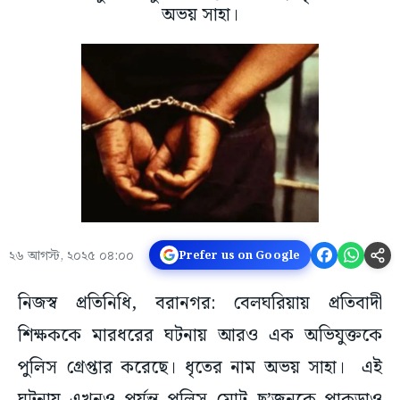
অভয় সাহা।
২৬ আগস্ট, ২০২৫ ০৪:০০
Prefer us on Google
নিজস্ব প্রতিনিধি, বরানগর: বেলঘরিয়ায় প্রতিবাদী
শিক্ষককে মারধরের ঘটনায় আরও এক অভিযুক্তকে
পুলিস গ্রেপ্তার করেছে। ধৃতের নাম অভয় সাহা। এই