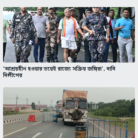
'আশ্রয়হীন হওয়ার ভয়েই রাজ্যে সক্রিয় জঙ্গিরা', দাবি
দিলীপের