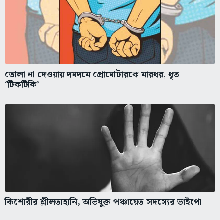
তোলা না দেওয়ায় দমদমে প্রোমোটারকে মারধর, ধৃত
‘টিকটিকি’
কিশোরীর শ্লীলতাহানি, অভিযুক্ত পঞ্চায়েত সদস্যের ভাইপো