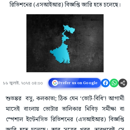
রিভিশনের (এসআইআর) বিজ্ঞপ্তি জারি হতে চলেছে।
১৬ জুলাই, ২০২৫ ০৪:০০
Prefer us on Google
শুভঙ্কর বসু, কলকাতা; ঠিক যেন ‘ভোট-বিধি’! আগামী
মাসেই বাংলায় ভোটার তালিকার নিবিড় সমীক্ষা বা
স্পেশাল ইন্টেনসিভ রিভিশনের (এসআইআর) বিজ্ঞপ্তি