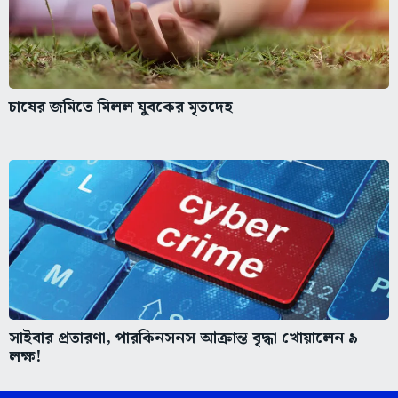
চাষের জমিতে মিলল যুবকের মৃতদেহ
সাইবার প্রতারণা, পারকিনসনস আক্রান্ত বৃদ্ধা খোয়ালেন ৯
লক্ষ!