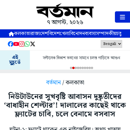
৭ আগস্ট, ২০২৬
কলকাতা
রাজ্য
দেশ
বিদেশ
খেলা
বিনোদন
ব্যবসা
সম্পাদকীয়
চতুষ্পর্ণ
এই
সল্টলেক বিকাশ ভবনের সামনে চলন্ত গাড়িতে আগুন
মুহূর্তে
বর্তমান
/ কলকাতা
নিউটাউনের সুখবৃষ্টি আবাসন দুষ্কৃতীদের
‘বাধাহীন শেল্টার’! দালালের কাছেই থাকে
ফ্ল্যাটের চাবি, চলে বেনামে বসবাস
ঘটনা-১: ফ্ল্যাটে থাকেন এক নাইজেরিয়। অথচ খাতায়