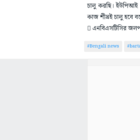
চালু করছি। ইউপিআই পে
কাজ শীঘ্রই চালু হবে 
 এনবিএসটিসির জলপাইগু
#Bengali news
#bar