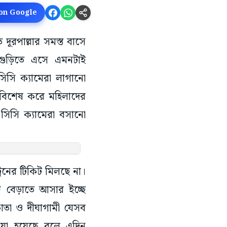
 on Google
 দূরপাল্লার সমস্ত বাসে
পাইগুড়িতে এসে এমনটাই
িসি ক্যামেরা লাগানো
ায় বিশেষ করে মহিলাদের
সিসি ক্যামেরা বসানো
েনের টিকিট মিলছে না।
ে বেড়াতে আসার ইচ্ছে
াতা ও দীঘাগামী যেসব
েওয়া হয়েছে বলে এদিন