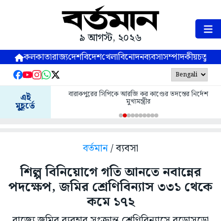
৯ আগস্ট, ২০২৬
কলকাতা
রাজ্য
দেশ
বিদেশ
খেলা
বিনোদন
ব্যবসা
সম্পাদকীয়
চতুষ্পর্ণ
বারাকপুরের সিপিকে আরজি কর কাণ্ডের তদন্তের নির্দেশ
এই
মুখ্যমন্ত্রীর
মুহূর্তে
বর্তমান
/ ব্যবসা
শিল্প বিনিয়োগে গতি আনতে নবান্নের
পদক্ষেপ, জমির শ্রেণিবিন্যাস ৩৩১ থেকে
কমে ১৭২
রাজ্যে জমির ব্যবহার সংক্রান্ত শ্রেণিবিন্যাসে বড়োসড়ো