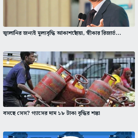
জ্বালানির জন্যই মূল্যবৃদ্ধি আকাশছোঁয়া, স্বীকার রিজার্ভ...
বসছে সেস? গ্যাসের দাম ১৮ টাকা বৃদ্ধির শঙ্কা