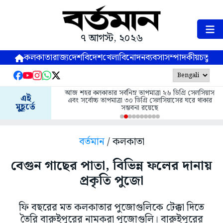
৭ আগস্ট, ২০২৬
কলকাতা
রাজ্য
দেশ
বিদেশ
খেলা
বিনোদন
ব্যবসা
সম্পাদকীয়
চতুষ্পর্ণ
আজ শহর কলকাতার সর্বনিম্ন তাপমাত্রা ২৬ ডিগ্রি সেলসিয়াস
এই
এবং সর্বোচ্চ তাপমাত্রা ৩০ ডিগ্রি সেলসিয়াসের ঘরে থাকার
মুহূর্তে
সম্ভবনা রয়েছে
বর্তমান
/ কলকাতা
বেগুন গাছের পাতা, বিভিন্ন ফলের দানায়
প্রকৃতি পুজো
ফি বছরের মত কলকাতার পুজোগুলিকে টেক্কা দিতে
তৈরি বারুইপুরের নামকরা পুজোগুলি। বারুইপুরের