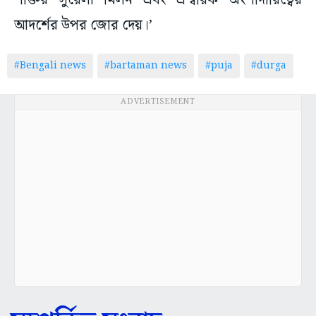
শক্তির সুরেলা মিলন এবং ঐশ্বরিক অংশীদারিত্বের
আদর্শের উপর জোর দেয়।’
#Bengali news
#bartaman news
#puja
#durga
ADVERTISEMENT