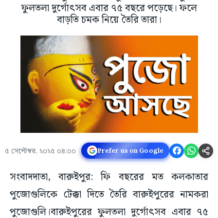
ফুলতলা দুর্গোৎসব এবার ৭৫ বছরে পড়েছে। ফলে
বাড়তি চমক নিয়ে তৈরি তারা।
৫ সেপ্টেম্বর, ২০২৫ ০৪:০০
Prefer us on Google
সংবাদদাতা, বারুইপুর: ফি বছরের মত কলকাতার
পুজোগুলিকে টেক্কা দিতে তৈরি বারুইপুরের নামকরা
পুজোগুলি।বারুইপুরের ফুলতলা দুর্গোৎসব এবার ৭৫