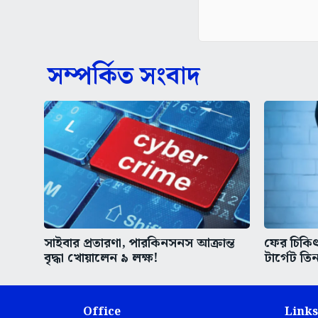
সম্পর্কিত সংবাদ
সাইবার প্রতারণা, পারকিনসনস আক্রান্ত
ফের চিকিৎস
বৃদ্ধা খোয়ালেন ৯ লক্ষ!
টার্গেট তিন
Office
Links