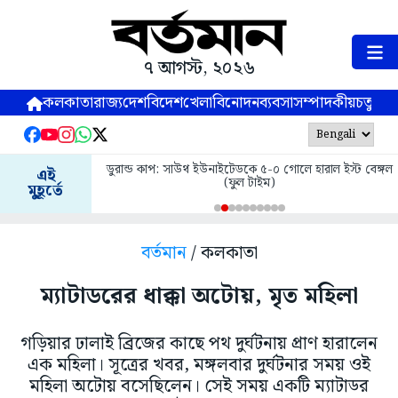
৭ আগস্ট, ২০২৬
কলকাতা
রাজ্য
দেশ
বিদেশ
খেলা
বিনোদন
ব্যবসা
সম্পাদকীয়
চতুষ্পর্ণ
ডুরান্ড কাপ: সাউথ ইউনাইটেডকে ৫-০ গোলে হারাল ইস্ট বেঙ্গল
এই
(ফুল টাইম)
মুহূর্তে
বর্তমান
/ কলকাতা
ম্যাটাডরের ধাক্কা অটোয়, মৃত মহিলা
গড়িয়ার ঢালাই ব্রিজের কাছে পথ দুর্ঘটনায় প্রাণ হারালেন
এক মহিলা। সূত্রের খবর, মঙ্গলবার দুর্ঘটনার সময় ওই
মহিলা অটোয় বসেছিলেন। সেই সময় একটি ম্যাটাডর