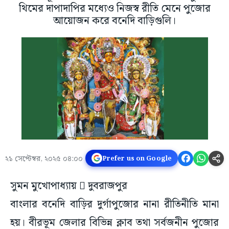
থিমের দাপাদাপির মধ্যেও নিজস্ব রীতি মেনে পুজোর
আয়োজন করে বনেদি বাড়িগুলি।
২১ সেপ্টেম্বর, ২০২৫ ০৪:০০
Prefer us on Google
সুমন মুখোপাধ্যায়  দুবরাজপুর
বাংলার বনেদি বাড়ির দুর্গাপুজোর নানা রীতিনীতি মানা
হয়। বীরভূম জেলার বিভিন্ন ক্লাব তথা সর্বজনীন পুজোর