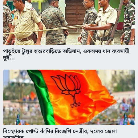
পাড়ুইয়ে টুলুর শ্বশুরবাড়িতে অভিযান, একসময় ধান ব্যবসায়ী
দুই...
বিস্ফোরক পোস্ট কাঁথির বিজেপি নেত্রীর, দলের জেলা
সভাপতির...