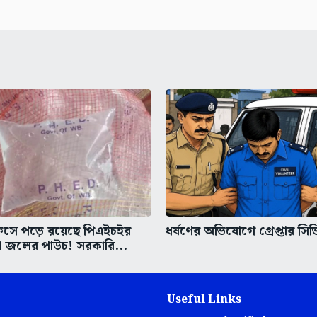
িসে পড়ে রয়েছে পিএইচইর
ধর্ষণের অভিযোগে গ্রেপ্তার সি
া জলের পাউচ! সরকারি...
Useful Links