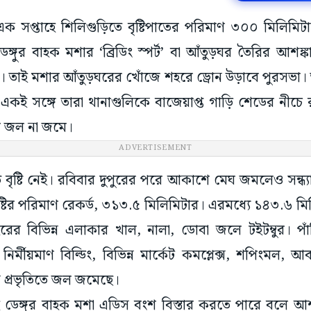
: এক সপ্তাহে শিলিগুড়িতে বৃষ্টিপাতের পরিমাণ ৩০০ মিলিমি
ে ডেঙ্গুর বাহক মশার ‘ব্রিডিং স্পর্ট’ বা আঁতুড়ঘর তৈরির আশঙ
ল। তাই মশার আঁতুড়ঘরের খোঁজে শহরে ড্রোন উড়াবে পুরসভা।
। একই সঙ্গে তারা থানাগুলিকে বাজেয়াপ্ত গাড়ি শেডের নীচে 
টির জল না জমে।
ADVERTISEMENT
বৃষ্টি নেই। রবিবার দুপুরের পরে আকাশে মেঘ জমলেও সন্ধ্যা পর্য
্টির পরিমাণ রেকর্ড, ৩১৩.৫ মিলিমিটার। এরমধ্যে ১৪৩.৬ মিলি
র বিভিন্ন এলাকার খাল, নালা, ডোবা জলে টইটম্বুর। পাঁ
নির্মীয়মাণ বিল্ডিং, বিভিন্ন মার্কেট কমপ্লেক্স, শপিংমল, 
 প্রভৃতিতে জল জমেছে।
তেই ডেঙ্গুর বাহক মশা এডিস বংশ বিস্তার করতে পারে বলে আ