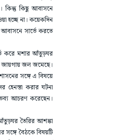
 কিন্তু কিছু আবাসনে
েওয়া হচ্ছে না। কয়েকদিন
টি আবাসনে সার্ভে করতে
র্ভে করে মশার আঁতুড়ঘর
িছু জায়গায় জল জমেছে।
্রশাসনের সঙ্গে এ বিষয়ে
ের হেনস্তা করার ঘটনা
অভব্য আচরণ করেছেন।
 আঁতুড়ঘর তৈরির আশঙ্কা
ের সঙ্গে বৈঠকে বিষয়টি