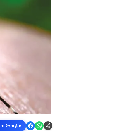
 on Google