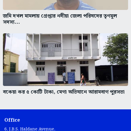
জমি দখল মামলায় গ্রেপ্তার নদীয়া জেলা পরিষদের তৃণমূল
সদস্য...
বকেয়া কর ৫ কোটি টাকা, মেগা অভিযানে আরামবাগ পুরসভা
Office
6, J.B.S. Haldane Avenue,