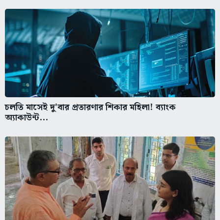
চলতি মাসেই দু'বার প্রতারণার শিকার মহিলা! ব্যাংক
অ্যাকাউন্ট...