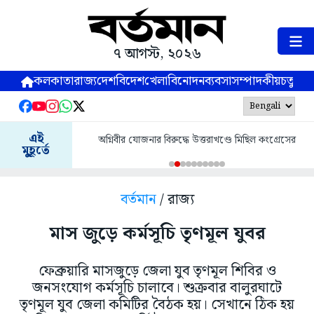
৭ আগস্ট, ২০২৬
কলকাতা
রাজ্য
দেশ
বিদেশ
খেলা
বিনোদন
ব্যবসা
সম্পাদকীয়
চতুষ্পর্ণ
এই
অগ্নিবীর যোজনার বিরুদ্ধে উত্তরাখণ্ডে মিছিল কংগ্রেসের
মুহূর্তে
বর্তমান
/ রাজ্য
মাস জুড়ে কর্মসূচি তৃণমূল যুবর
ফেব্রুয়ারি মাসজুড়ে জেলা যুব তৃণমূল শিবির ও
জনসংযোগ কর্মসূচি চালাবে। শুক্রবার বালুরঘাটে
তৃণমূল যুব জেলা কমিটির বৈঠক হয়। সেখানে ঠিক হয়