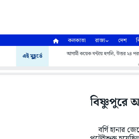
কলকাতা
রাজ্য
দেশ
ব
আগামী কয়েক ঘণ্টায় হুগলি, উত্তর ২৪ পরগনা
এই মুহূর্তে
বিষ্ণুপুরে
বর্গি হানার জে
পটেইশুরু হয়েছিল