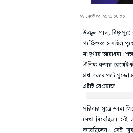
২১ সেপ্টেম্বর, ২০২৫ ০৪:০০
উজ্জ্বল পাল, বিষ্ণুপু
পটেইশুরু হয়েছিল পু
মা দুর্গার আরাধনা। শ
ঐতিহ্য বজায় রেখেইএই
প্রথা মেনে পটে পুজো 
এটাই রেওয়াজ।
পরিবার সূত্রে জানা গি
দেখা দিয়েছিল। ওই স
করেছিলেন। সেই সুবা