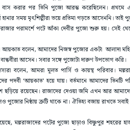
ে বাস করার পর তিনি পুজো আরম্ভ করেছিলেন। প্রথমে এখা
গি হানার সময় মৃৎশিল্পীরা ভয়ে প্রতিমা গড়তে আসেননি। তাই প
লরাজার পরামর্শে পটে আঁকা দেবীর পুজো শুরু হয়। সেই 
র্ণা আয়কাত বলেন, আমাদের নিজস্ব পুজোর একটা আলাদা মহ
ু বান্ধবীরা আসেন। সবার সঙ্গে পুজোটা দারুণ উপভোগ করি।
সদস্যরা বলেন, আমরা মূলত পার্সি ও কায়স্থ পরিবার। মল
ের পদবী ‘আয়কাত’ হয়ে যায়। বর্তমানে আমাদের তিনটি পরি
শে ছড়িয়ে রয়েছেন। রাজাদের দেওয়া জমি এখন আর আমাদে
ও পুজোর নিষ্ঠায় ত্রুটি থাকে না। ঐতিহ্য বজায় রাখতে স
গিয়েছে, মল্লরাজাদের পটের পুজো ছাড়াও বিষ্ণুপুর শহরের