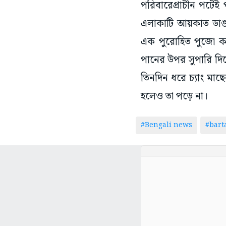
পরিবারেপ্রাচীন পটে
এলাকাটি আয়কাত ডাঙা
এক পুরোহিত পুজো ক
পানের উপর সুপারি দিয়ে
তিনদিন ধরে চ্যাং মাছ
হলেও তা পড়ে না।
#Bengali news
#bar