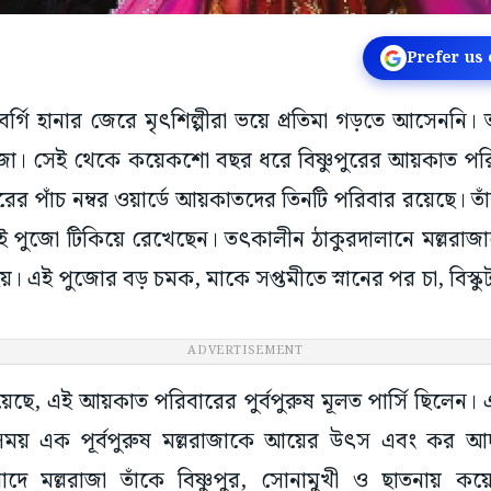
Prefer us
র: বর্গি হানার জেরে মৃৎশিল্পীরা ভয়ে প্রতিমা গড়তে আসেননি। 
জো। সেই থেকে কয়েকশো বছর ধরে বিষ্ণুপুরের আয়কাত 
হরের পাঁচ নম্বর ওয়ার্ডে আয়কাতদের তিনটি পরিবার রয়েছে। তাঁ
 পুজো টিকিয়ে রেখেছেন। তৎকালীন ঠাকুরদালানে মল্লরাজা
হয়। এই পুজোর বড় চমক, মাকে সপ্তমীতে স্নানের পর চা, বিস্কুট
ADVERTISEMENT
য়েছে, এই আয়কাত পরিবারের পুর্বপুরুষ মূলত পার্সি ছিলেন। এ
ময় এক পূর্বপুরুষ মল্লরাজাকে আয়ের উৎস এবং কর আদায়
দে মল্লরাজা তাঁকে বিষ্ণুপুর, সোনামুখী ও ছাতনায় ক