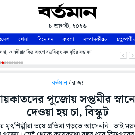
৮ আগস্ট, ২০২৬
িদেশ
খেলা
বিনোদন
ব্যবসা
সম্পাদকীয়
চতুষ্পর্ণী
, ও নদীয়ার কিছু অংশে বজ্রবিদ্যুৎ সহ বৃষ্টির সম্ভাবনা
বর্তমান
/ রাজ্য
 আয়কাতদের পুজোয় সপ্তমীর স্না
দেওয়া হয় চা, বিস্কুট
রে মৃৎশিল্পীরা ভয়ে প্রতিমা গড়তে আসেননি। তাই মল্
 পুজো। সেই থেকে কয়েকশো বছর ধরে বিষ্ণুপুর