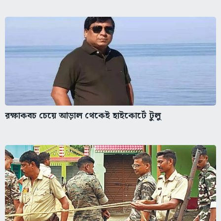
রক্ষাকবচ চেয়ে আড়াল থেকেই হাইকোর্টে টুলু