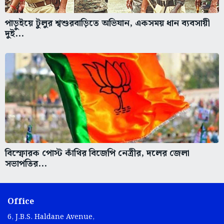
পাড়ুইয়ে টুলুর শ্বশুরবাড়িতে অভিযান, একসময় ধান ব্যবসায়ী
দুই...
বিস্ফোরক পোস্ট কাঁথির বিজেপি নেত্রীর, দলের জেলা
সভাপতির...
Office
6, J.B.S. Haldane Avenue,