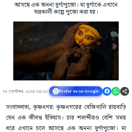
আসছে এক অনন্য দুর্গাপুজো। মা দুর্গাকে এখানে
ভদ্রকালী কল্পে পুজো করা হয়।
২৭ সেপ্টেম্বর, ২০২৫ ০৪:০০
Prefer us on Google
সংবাদদাতা, কৃষ্ণনগর: কৃষ্ণনগরের বেজিখালি রায়বাড়ি
যেন এক জীবন্ত ইতিহাস। চার শতাব্দীরও বেশি সময়
ধরে এখানে চলে আসছে এক অনন্য দুর্গাপুজো। মা