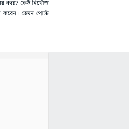
ের নম্বর? কেউ নিখোঁজ
র করেন। তেমন পোস্ট