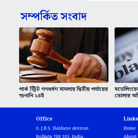
সম্পর্কিত সংবাদ
পার্ক স্ট্রিট গণধর্ষণ মামলায় দ্বিতীয় পর্যায়ের
মডেলিংয়ের
শুনানি ১৪ই
তোলার অভ
Office
Links
6, J.B.S. Haldane Avenue,
Home
Kolkata 700 105, India.
About