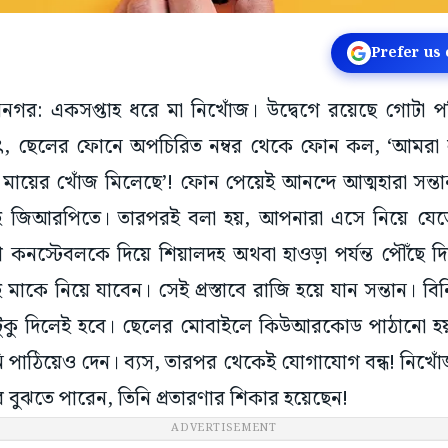
Prefer us
িধাননগর: একসপ্তাহ ধরে মা নিখোঁজ। উদ্বেগে রয়েছে গোটা 
াৎ, ছেলের ফোনে অপচিরিত নম্বর থেকে ফোন কল, ‘আমরা 
ায়ের খোঁজ মিলেছে’! ফোন পেয়েই আনন্দে আত্মহারা সন্
লদহ জিআরপিতে। তারপরই বলা হয়, আপনারা এসে নিয়ে যেত
নস্টেবলকে দিয়ে শিয়ালদহ অথবা হাওড়া পর্যন্ত পৌঁছে দিত
াকে নিয়ে যাবেন। সেই প্রস্তাবে রাজি হয়ে যান সন্তান। ব
াড়াটুকু দিলেই হবে। ছেলের মোবাইলে কিউআরকোড পাঠানো হয়
ি পাঠিয়েও দেন। ব্যস, তারপর থেকেই যোগাযোগ বন্ধ! নিখো
ুঝতে পারেন, তিনি প্রতারণার শিকার হয়েছেন!
ADVERTISEMENT