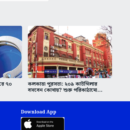
করে ৭০
কলকাতা পুরসভা: ২০৯ কাউন্সিলার
বসবেন কোথায়? শুরু পরিকাঠামো...
Download App