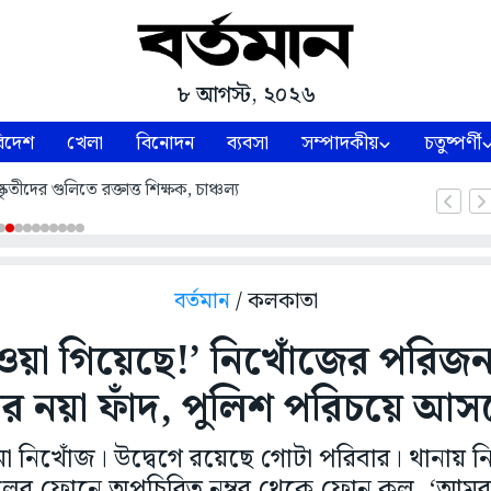
৮ আগস্ট, ২০২৬
িদেশ
খেলা
বিনোদন
ব্যবসা
সম্পাদকীয়
চতুষ্পর্ণী
তীদের গুলিতে রক্তাত্ত শিক্ষক, চাঞ্চল্য
বর্তমান
/ কলকাতা
ওয়া গিয়েছে!’ নিখোঁজের পরিজন
ণার নয়া ফাঁদ, পুলিশ পরিচয়ে আস
মা নিখোঁজ। উদ্বেগে রয়েছে গোটা পরিবার। থানায় 
েলের ফোনে অপচিরিত নম্বর থেকে ফোন কল, ‘আমরা