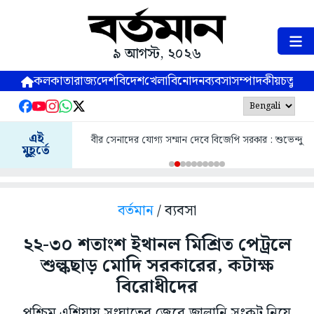
৯ আগস্ট, ২০২৬
কলকাতা
রাজ্য
দেশ
বিদেশ
খেলা
বিনোদন
ব্যবসা
সম্পাদকীয়
চতুষ্পর্ণ
এই
বীর সেনাদের যোগ্য সম্মান দেবে বিজেপি সরকার : শুভেন্দু
মুহূর্তে
বর্তমান
/ ব্যবসা
২২-৩০ শতাংশ ইথানল মিশ্রিত পেট্রলে
শুল্কছাড় মোদি সরকারের, কটাক্ষ
বিরোধীদের
পশ্চিম এশিয়ায় সংঘাতের জেরে জ্বালানি সংকট নিয়ে