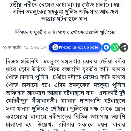
চণ্ডীয়া নদীতে নেমেও কাটা মাথার খোঁজ চালানো হয়।
এদিন তমলুকের মহকুমা পুলিস অফিসার আফজল
আব্রার ঘটনাস্থলে যান।
২২ জানুয়ারি, ২০২৫ ০০:০০
Prefer us on Google
নিজস্ব প্রতিনিধি, তমলুক: মঙ্গলবার ময়নায় চণ্ডীয়া নদীর
ধারে ড্রোন উড়িয়ে নিহত বস্তাবন্দি যুবতীর কাটা মাথার
খোঁজ চালাল পুলিস। চণ্ডীয়া নদীতে নেমেও কাটা মাথার
খোঁজ চালানো হয়। এদিন তমলুকের মহকুমা পুলিস
অফিসার আফজল আব্রার ঘটনাস্থলে যান। এলাকাটি দুই
মেদিনীপুর সীমানাবর্তী। ময়নার পাশাপাশি ঘটনাস্থলে
সবং থানার পুলিসও পৌঁছায়। পুলিসের পক্ষ থেকে ড্রোন
ক্যামেরার মাধ্যমে নদীপাড়ের বিভিন্ন জায়গায় তল্লাশি
চালানো হয়। উল্লেখ্য, রবিবার সকালে ময়না থানার