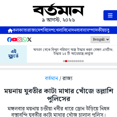
৯ আগস্ট, ২০২৬
কলকাতা
রাজ্য
দেশ
বিদেশ
খেলা
বিনোদন
ব্যবসা
সম্পাদকীয়
চতুষ্পর্ণ
অন্ডাল থেকে বিপুল পরিমাণ অস্ত্র উদ্ধার করল বেঙ্গল এসটিফ,
এই
উদ্ধার ১৫ টি আগ্নেয়াস্ত্র,কার্তুজ
মুহূর্তে
বর্তমান
/ রাজ্য
ময়নায় যুবতীর কাটা মাথার খোঁজে তল্লাশি
পুলিসের
মঙ্গলবার ময়নায় চণ্ডীয়া নদীর ধারে ড্রোন উড়িয়ে নিহত
বস্তাবন্দি যুবতীর কাটা মাথার খোঁজ চালাল পুলিস।