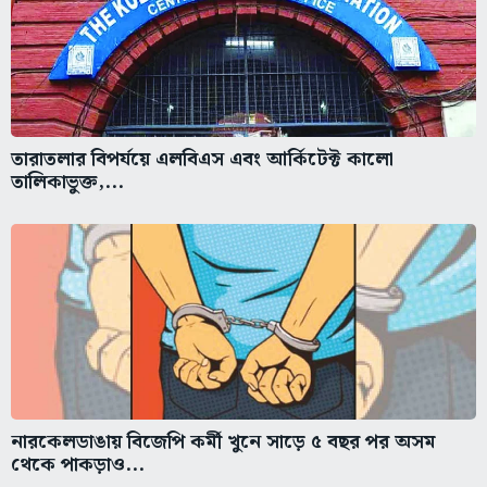
তারাতলার বিপর্যয়ে এলবিএস এবং আর্কিটেক্ট কালো
তালিকাভুক্ত,...
নারকেলডাঙায় বিজেপি কর্মী খুনে সাড়ে ৫ বছর পর অসম
থেকে পাকড়াও...