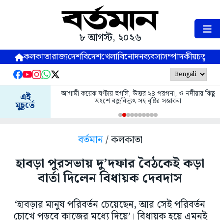
৮ আগস্ট, ২০২৬
কলকাতা
রাজ্য
দেশ
বিদেশ
খেলা
বিনোদন
ব্যবসা
সম্পাদকীয়
চতুষ্পর্ণ
আগামী কয়েক ঘণ্টায় হুগলি, উত্তর ২৪ পরগনা, ও নদীয়ার কিছু
এই
অংশে বজ্রবিদ্যুৎ সহ বৃষ্টির সম্ভাবনা
মুহূর্তে
বর্তমান
/ কলকাতা
হাবড়া পুরসভায় দু’দফার বৈঠকেই কড়া
বার্তা দিলেন বিধায়ক দেবদাস
‘হাবড়ার মানুষ পরিবর্তন চেয়েছেন, আর সেই পরিবর্তন
চোখে পড়বে কাজের মধ্যে দিয়ে’। বিধায়ক হয়ে এমনই