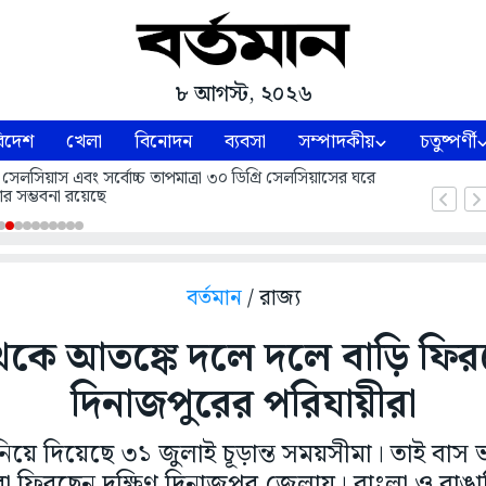
৮ আগস্ট, ২০২৬
িদেশ
খেলা
বিনোদন
ব্যবসা
সম্পাদকীয়
চতুষ্পর্ণী
 সেলসিয়াস এবং সর্বোচ্চ তাপমাত্রা ৩০ ডিগ্রি সেলসিয়াসের ঘরে
ার সম্ভবনা রয়েছে
বর্তমান
/ রাজ্য
থেকে আতঙ্কে দলে দলে বাড়ি ফিরছ
দিনাজপুরের পরিযায়ীরা
নিয়ে দিয়েছে ৩১ জুলাই চূড়ান্ত সময়সীমা। তাই বাস
করা ফিরছেন দক্ষিণ দিনাজপুর জেলায়। বাংলা ও বাঙ