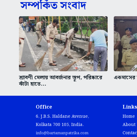
সম্পর্কিত সংবাদ
শ্রাবণী মেলায় আবর্জনার স্তূপ, পরিষ্কারে
একমাসের ম
ঝাঁটা হাতে...
Office
Links
6, J.B.S. Haldane Avenue,
Home
Kolkata 700 105, India.
About
Contac
info@bartamanpatrika.com