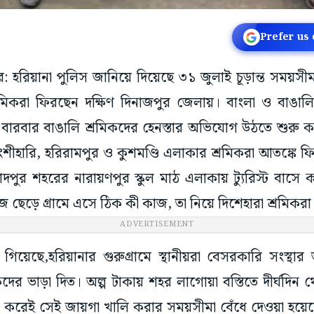
Prefer us
ুর: হরিয়ানা পুলিস জানিয়ে দিয়েছে ৩১ জুলাই চূড়ান্ত সময়স
রমিকরা ফিরছেন দক্ষিণ দিনাজপুর জেলায়। বাংলা ও বাঙাল
বারবার বাঙালি শ্রমিকদের হেনস্তার অভিযোগ উঠতে শুরু কর
ংশীহারি, হরিরামপুর ও কুশমণ্ডি এলাকার শ্রমিকরা আতঙ্কে ফ
দপুর শহরের নারায়ণপুর স্কুল মাঠ এলাকায় ট্যুরিস্ট বাসে 
 ছেড়ে গ্রামে এসে ঠিক কী কাজ, তা নিয়ে দিশেহারা শ্রমিকরা
ADVERTISEMENT
না গিয়েছে,হরিয়ানার গুরুগ্রামে স্থানীয়রা বেসরকারি সংস্
িকদের ভাড়া দিত। অল্প টাকায় শহর লাগোয়া বস্তিতে দীর্ঘদি
াৎ করেই সেই জায়গা খালি করার সময়সীমা বেঁধে দেওয়া হয়ে