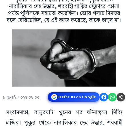
নাবালিকার দেহ উদ্ধার, শববাহী গাড়ির স্ট্রেচারে তোলা
পর্যন্ত পুলিসকে সহায়তা করেছিল। জোর গলায় দিনভর
বলে বেরিয়েছিল, যে এই কাজ করেছে, তাকে ছাড়ব না।
৯ জুলাই, ২০২৫ ০৪:০৫
Prefer us on Google
সংবাদদাতা, বালুরঘাট: খুনের পর ঘটনাস্থলে দিব্যি
হাজির। পুকুর থেকে নাবালিকার দেহ উদ্ধার, শববাহী