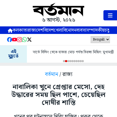
৬ আগস্ট, ২০২৬
কলকাতা
রাজ্য
দেশ
বিদেশ
খেলা
বিনোদন
ব্যবসা
সম্পাদকীয়
চতুষ্পর্ণ
আগামীকাল ভবানীপুর বিধানসভা এলাকায় তিরঙ্গা মিছিল:
এই
ঙ্গা মিছিল: মুখ্যমন্ত্রী
মুখ্যমন্ত্রী
মুহূর্তে
বর্তমান
/ রাজ্য
নাবালিকা খুনে গ্রেপ্তার মেসো, দেহ
উদ্ধারের সময় ছিল পাশে, চেয়েছিল
দোষীর শাস্তি
খুনের পর ঘটনাস্থলে দিব্যি হাজির। পুকুর থেকে