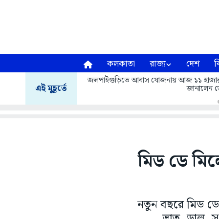
কলকাতা
রাজ্য
দেশ
ব
জলপাইগুড়িতে আবাস যোজনায় আজ ১১ হাজার ৬১৩ 
এই মুহূর্তে
জানালেন জ
মিড ডে মিলে
নতুন বছরে মিড ডে
ভাত, ডাল, স