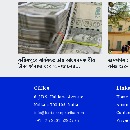
করিমপুরে বার্ধক্যভাতার আবেদনকারীর
জনগণনা: ব
টাকা ছ’বছর ধরে অন্যজনের...
কাজ শুরু
Office
Links
6, J.B.S. Haldane Avenue,
Home
Kolkata 700 105, India.
About
Contac
info@bartamanpatrika.com
+91 - 33 2251 3292 / 93
Privac