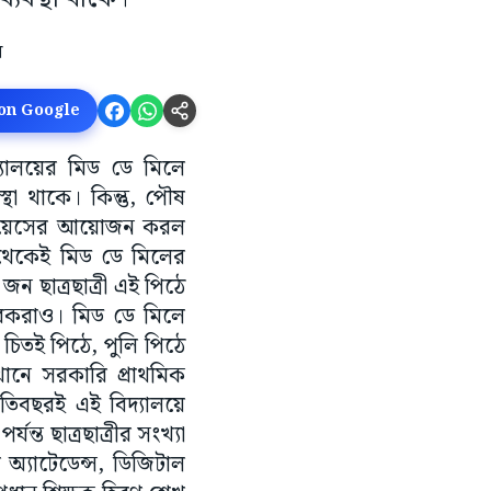
 on Google
্যালয়ের মিড ডে মিলে
া থাকে। কিন্তু, পৌষ
পায়েসের আয়োজন করল
াল থেকেই মিড ডে মিলের
ন ছাত্রছাত্রী এই পিঠে
াবকরাও। মিড ডে মিলে
ল চিতই পিঠে, পুলি পিঠে
খানে সরকারি প্রাথমিক
প্রতিবছরই এই বিদ্যালয়ে
যন্ত ছাত্রছাত্রীর সংখ্যা
 অ্যাটেডেন্স, ডিজিটাল