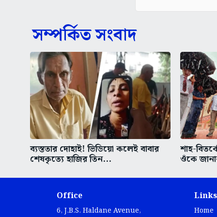
সম্পর্কিত সংবাদ
ব্যস্ততার দোহাই! ভিডিয়ো কলেই বাবার
শাহ-বিতর্ক
শেষকৃত্যে হাজির তিন...
ওঁকে জানা
Office
Links
6, J.B.S. Haldane Avenue,
Home