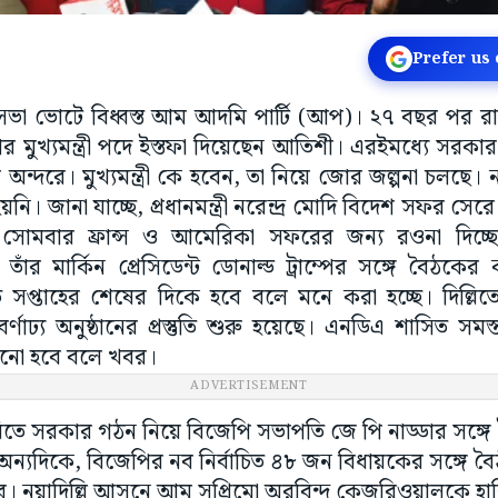
Prefer us
িধানসভা ভোটে বিধ্বস্ত আম আদমি পার্টি (আপ)। ২৭ বছর পর র
র মুখ্যমন্ত্রী পদে ইস্তফা দিয়েছেন আতিশী। এরইমধ্যে সরক
অন্দরে। মুখ্যমন্ত্রী কে হবেন, তা নিয়ে জোর জল্পনা চলছ
হয়নি। জানা যাচ্ছে, প্রধানমন্ত্রী নরেন্দ্র মোদি বিদেশ সফর 
 সোমবার ফ্রান্স ও আমেরিকা সফরের জন্য রওনা দিচ্ছেন প
ি তাঁর মার্কিন প্রেসিডেন্ট ডোনাল্ড ট্রাম্পের সঙ্গে বৈঠকের
্তাহের শেষের দিকে হবে বলে মনে করা হচ্ছে। দিল্লিতে ক্
ণাঢ্য অনুষ্ঠানের প্রস্তুতি শুরু হয়েছে। এনডিএ শাসিত সমস্ত র
ানানো হবে বলে খবর।
ADVERTISEMENT
ল্লিতে সরকার গঠন নিয়ে বিজেপি সভাপতি জে পি নাড্ডার সঙ্গে
 শাহ। অন্যদিকে, বিজেপির নব নির্বাচিত ৪৮ জন বিধায়কের সঙ্গে 
েব। নয়াদিল্লি আসনে আম সুপ্রিমো অরবিন্দ কেজরিওয়ালকে হার