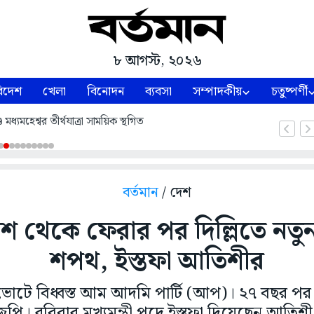
৮ আগস্ট, ২০২৬
িদেশ
খেলা
বিনোদন
ব্যবসা
সম্পাদকীয়
চতুষ্পর্ণী
ধ্যমহেশ্বর তীর্থযাত্রা সাময়িক স্থগিত
বর্তমান
/ দেশ
শ থেকে ফেরার পর দিল্লিতে নত
শপথ, ইস্তফা আতিশীর
 ভোটে বিধ্বস্ত আম আদমি পার্টি (আপ)। ২৭ বছর পর 
ি। রবিবার মুখ্যমন্ত্রী পদে ইস্তফা দিয়েছেন আতিশ