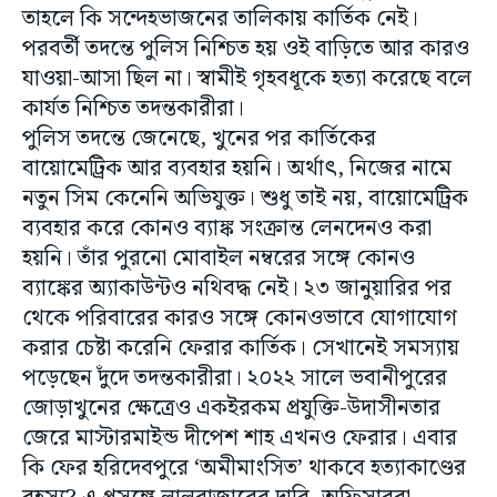
তাহলে কি সন্দেহভাজনের তালিকায় কার্তিক নেই।
পরবর্তী তদন্তে পুলিস নিশ্চিত হয় ওই বাড়িতে আর কারও
যাওয়া-আসা ছিল না। স্বামীই গৃহবধূকে হত্যা করেছে বলে
কার্যত নিশ্চিত তদন্তকারীরা।
পুলিস তদন্তে জেনেছে, খুনের পর কার্তিকের
বায়োমেট্রিক আর ব্যবহার হয়নি। অর্থাৎ, নিজের নামে
নতুন সিম কেনেনি অভিযুক্ত। শুধু তাই নয়, বায়োমেট্রিক
ব্যবহার করে কোনও ব্যাঙ্ক সংক্রান্ত লেনদেনও করা
হয়নি। তাঁর পুরনো মোবাইল নম্বরের সঙ্গে কোনও
ব্যাঙ্কের অ্যাকাউন্টও নথিবদ্ধ নেই। ২৩ জানুয়ারির পর
থেকে পরিবারের কারও সঙ্গে কোনওভাবে যোগাযোগ
করার চেষ্টা করেনি ফেরার কার্তিক। সেখানেই সমস্যায়
পড়েছেন দুঁদে তদন্তকারীরা। ২০২২ সালে ভবানীপুরের
জোড়াখুনের ক্ষেত্রেও একইরকম প্রযুক্তি-উদাসীনতার
জেরে মাস্টারমাইন্ড দীপেশ শাহ এখনও ফেরার। এবার
কি ফের হরিদেবপুরে ‘অমীমাংসিত’ থাকবে হত্যাকাণ্ডের