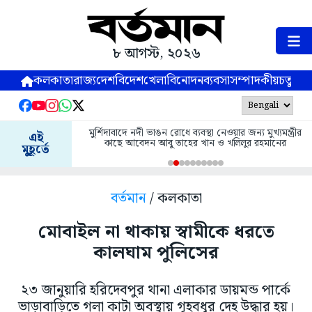
৮ আগস্ট, ২০২৬
কলকাতা
রাজ্য
দেশ
বিদেশ
খেলা
বিনোদন
ব্যবসা
সম্পাদকীয়
চতুষ্পর্ণ
মুর্শিদাবাদে নদী ভাঙন রোধে ব্যবস্থা নেওয়ার জন্য মুখ্যমন্ত্রীর
এই
কাছে আবেদন আবু তাহের খান ও খলিলুর রহমানের
মুহূর্তে
বর্তমান
/ কলকাতা
মোবাইল না থাকায় স্বামীকে ধরতে
কালঘাম পুলিসের
২৩ জানুয়ারি হরিদেবপুর থানা এলাকার ডায়মন্ড পার্কে
ভাড়াবাড়িতে গলা কাটা অবস্থায় গৃহবধূর দেহ উদ্ধার হয়।